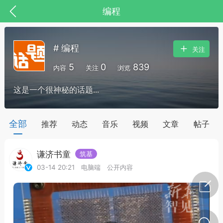
编程
# 编程
关注
5
0
839
内容
关注
浏览
这是一个很神秘的话题...
全部
推荐
动态
音乐
视频
文章
帖子
谦济书童
筑基
节气气象
问答
03-14 20:21
电脑端
公开内容