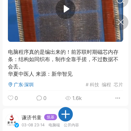
济·特急预警】关
年春节返乡期间“闪
的紧急提示
科学
0
如何购买【理肺清瘟膏】
【养正护络膏】？
电脑程序真的是编出来的！前苏联时期磁芯内存
条：结构如同织布，制作全靠手搓，不过数据不
小海（HAi）
2
会丢。
华夏中医人 来源：新华智见
广东·深圳
#
科技
编程
芯片
地容平，顺时收
四时精气
0
0
1.6k
书童
0
谷气行、营卫通：内经视角
下的脾胃调养要义
谦济书童
筑基
03-08 23:14
电脑端
公开内容
谦济书童
0