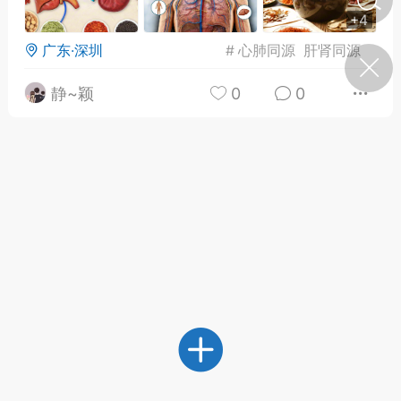
+4
广东·深圳
#
心肺同源
肝肾同源
济·特急预警】关
年春节返乡期间“闪
的紧急提示
静~颖
0
0
科学
0
如何购买【理肺清瘟膏】
【养正护络膏】？
小海（HAi）
2
地容平，顺时收
四时精气
书童
0
谷气行、营卫通：内经视角
下的脾胃调养要义
谦济书童
0