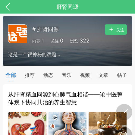
肝肾同源
# 肝肾同源
关注
1
0
322
内容
关注
浏览
这是一个很神秘的话题...
药，华夏中医人：家门口的中医人！
全部
推荐
动态
音乐
视频
文章
帖子
从肝肾精血同源到心肺气血相谐——论中医整
节气气象
问答
体观下协同共治的养生智慧