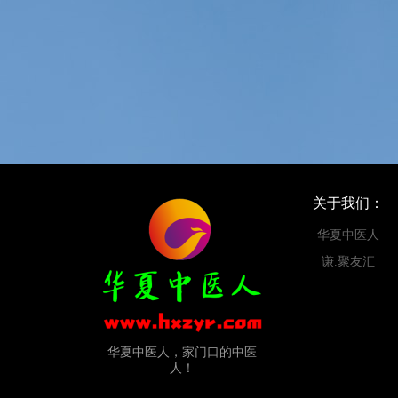
关于我们：
华夏中医人
谦.聚友汇
华夏中医人，家门口的中医
人！