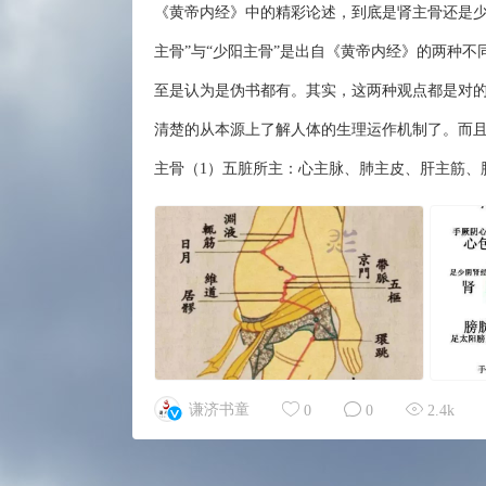
《黄帝内经》中的精彩论述，到底是肾主骨还是少阳主骨
主骨”与“少阳主骨”是出自《黄帝内经》的两种
至是认为是伪书都有。其实，这两种观点都是对
清楚的从本源上了解人体的生理运作机制了。而
主骨（1）五脏所主：心主脉、肺主皮、肝主筋、脾
谦济书童
0
0
2.4k