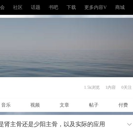
会
社区
话题
书吧
下载
更多内容V
商城
1.5k浏览
1内容
0
关注
音乐
视频
文章
帖子
付费
是肾主骨还是少阳主骨，以及实际的应用