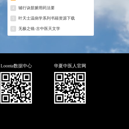
辅行诀脏腑用药法要
4
叶天士温病学系列书籍资源下载
5
无极之镜-古中医天文学
6
Loonta数据中心
华夏中医人官网