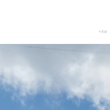
这可能表明他的肝胆存在湿热。肝胆湿热是指肝胆部位出现湿邪与热
头痛、目赤、胁痛、口苦等。此时，舌苔的黄色和湿润反映了肝胆部
表明脾胃存在燥热。脾胃燥热是指脾胃部位出现干燥和热邪的现象，
况下，舌苔的黄色和干燥反映了脾胃部位的病理变化。
#
舌诊
以初步判断出一个人的肝胆或脾胃是否存在湿热或燥热的情况。需要
况还需结合其他症状和医学检查进行综合判断。在日常生活中，我们
防和治疗这些疾病。