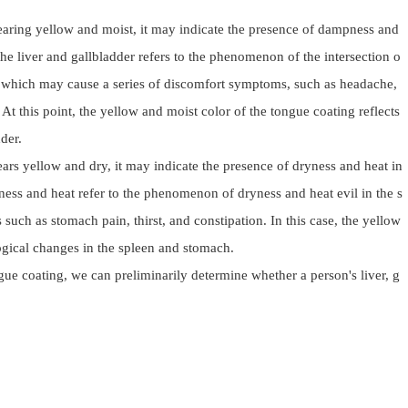
aring yellow and moist, it may indicate the presence of dampness and
the liver and gallbladder refers to the phenomenon of the intersection o
r, which may cause a series of discomfort symptoms, such as headache,
 At this point, the yellow and moist color of the tongue coating reflects
der.
rs yellow and dry, it may indicate the presence of dryness and heat in
ess and heat refer to the phenomenon of dryness and heat evil in the s
ch as stomach pain, thirst, and constipation. In this case, the yellow
logical changes in the spleen and stomach.
e coating, we can preliminarily determine whether a person's liver, g
r dryness. It should be noted that this is only an auxiliary diagnostic
comprehensively judged in conjunction with other symptoms and medica
 treat these diseases by adjusting our diet and maintaining good sleep h