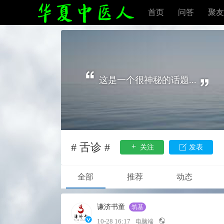
首页
问答
聚友
这是一个很神秘的话题...
# 舌诊 #
关注
发表
全部
推荐
动态
谦济书童
筑基
10-28 16:17
电脑端