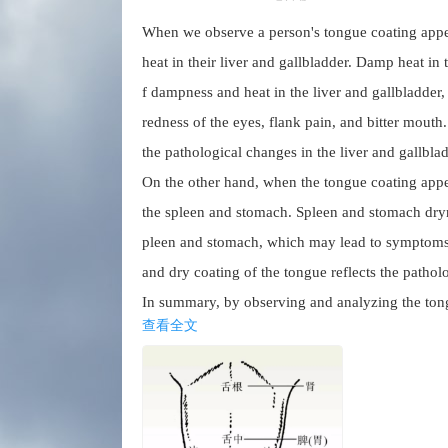
When we observe a person's tongue coating appe
heat in their liver and gallbladder. Damp heat in 
f dampness and heat in the liver and gallbladde
redness of the eyes, flank pain, and bitter mouth.
the pathological changes in the liver and gallblad
On the other hand, when the tongue coating appea
the spleen and stomach. Spleen and stomach dryn
pleen and stomach, which may lead to symptoms su
and dry coating of the tongue reflects the patho
In summary, by observing and analyzing the tongu
查看全文
allbladder, or spleen and stomach have dampness o
method, and the specific situation needs to be 
l examinations. In daily life, we can prevent and
abits.