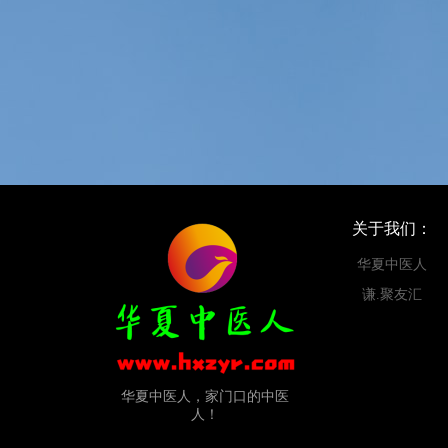
关于我们：
华夏中医人
谦.聚友汇
华夏中医人，家门口的中医
人！