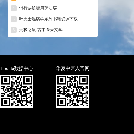
辅行诀脏腑用药法要
4
叶天士温病学系列书籍资源下载
5
无极之镜-古中医天文学
6
Loonta数据中心
华夏中医人官网