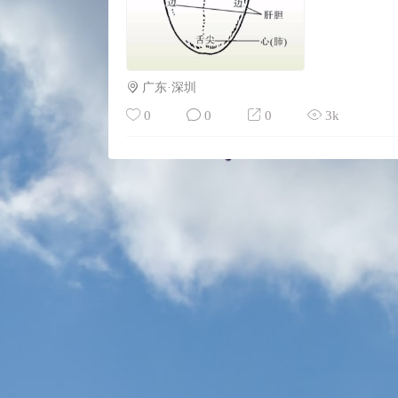
当我们观察到一个人的舌苔呈现黄色且湿润，
邪交错的现象，可能引发一系列不适症状，如
位的病理变化。
另一方面，当舌苔呈现黄色且干燥时，这可能
广东·深圳
可能导致胃痛、口渴、便秘等症状。在这个情
0
0
0
3k
综上所述，通过对舌苔的观察和分析，我们可
注意的是，这只是一种辅助诊断方法，具体情
可以通过调整饮食、保持良好作息等方式来预