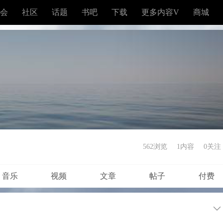
会
社区
话题
书吧
下载
更多内容V
商城
562浏览
1内容
0
关注
音乐
视频
文章
帖子
付费