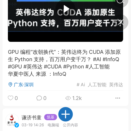
济·特急预警】关
年春节返乡期间“闪
的紧急提示
科学
0
如何购买【理肺清瘟膏】
【养正护络膏】？
GPU 编程“改朝换代”：英伟达终为 CUDA 添加原
生 Python 支持，百万用户变千万？ #AI #InfoQ
小海（HAi）
2
#GPU #英伟达 #CUDA #Python #人工智能
华夏中医人 来源 ：InfoQ
广东·深圳
#
Ai
人工智能
英伟达
地容平，顺时收
四时精气
0
0
1.2k
书童
0
谷气行、营卫通：内经视角
下的脾胃调养要义
谦济书童
筑基
03-19 14:26
电脑端
公开内容
谦济书童
0