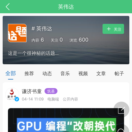
英伟达
# 英伟达
关注
6
0
600
内容
关注
浏览
这是一个很神秘的话题...
药，华夏中医人：家门口的中医人！
全部
推荐
动态
音乐
视频
文章
帖子
谦济书童
筑基
节气气象
问答
04-14 11:09
电脑端
公开内容