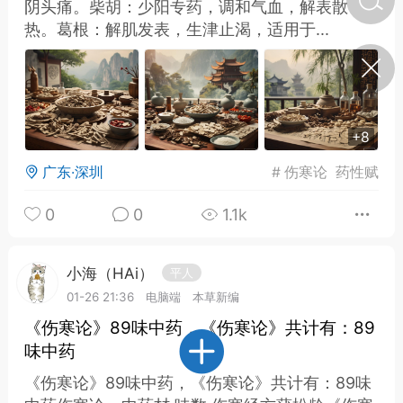
阴头痛。柴胡：少阳专药，调和气血，解表散
热。葛根：解肌发表，生津止渴，适用于...
济·特急预警】关
年春节返乡期间“闪
的紧急提示
科学
0
如何购买【理肺清瘟膏】
+8
【养正护络膏】？
广东·深圳
#
伤寒论
药性赋
小海（HAi）
2
0
0
1.1k
，阳明脉衰：女性
小海（HAi）
平人
阳明胃经
01-26 21:36
电脑端
本草新编
书童
0
《伤寒论》89味中药，《伤寒论》共计有：89
谷气为根，心气为枝——
味中药
《黄帝内经》脾胃养心论
《伤寒论》89味中药，《伤寒论》共计有：89味
谦济书童
0