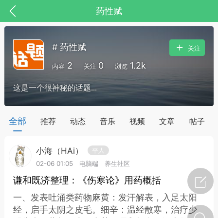
药性赋
# 药性赋
关注
2
0
1.2k
内容
关注
浏览
这是一个很神秘的话题...
全部
推荐
动态
音乐
视频
文章
帖子
小海（HAi）
平人
节气气象
问答
02-06 01:05
电脑端
养生社区
谦和既济整理：《伤寒论》用药概括
一、发表吐涌类药物麻黄：发汗解表，入足太阳
经，启手太阴之皮毛。细辛：温经散寒，治疗少