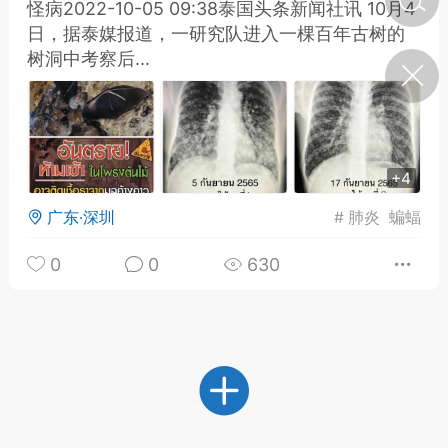
怪病2022-10-05 09:38泰国头条新闻社讯 10月4
日，据泰媒报道，一研究队进入一棵百年古树的
树洞中考察后...
济·特急预警】关
年春节返乡期间“闪
的紧急提示
科学
0
如何购买【理肺清瘟膏】
【养正护络膏】？
+4
小海（HAi）
2
广东·深圳
#
肺炎
蝙蝠
0
0
630
地容平，顺时收
四时精气
书童
0
谷气行、营卫通：《黄帝内
经》视角下的脾胃调养要义
谦济书童
0