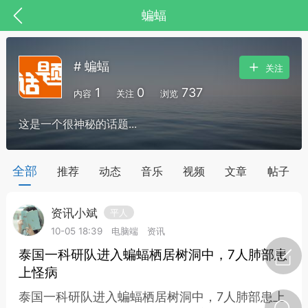
蝙蝠
# 蝙蝠
关注
1
0
737
内容
关注
浏览
这是一个很神秘的话题...
药，华夏中医人：家门口的中医人！
全部
推荐
动态
音乐
视频
文章
帖子
资讯小斌
平人
节气气象
问答
10-05 18:39
电脑端
资讯
泰国一科研队进入蝙蝠栖居树洞中，7人肺部患
上怪病
泰国一科研队进入蝙蝠栖居树洞中，7人肺部患上