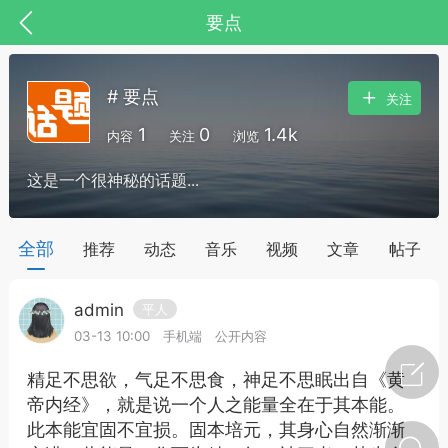
要点
# 要点
关注
1
0
1.4k
内容
关注
浏览
这是一个很神秘的话题...
药，华夏中医人：家门口的中医人！
全部
推荐
动态
音乐
视频
文章
帖子
admin
平人
节气气象
问答
03-13 10:00
手机端
公开内容
精足不思欲，气足不思食，神足不思眠出自《黄
帝内经》，就是说一个人之能量全在于其本能。
此本能宜固不宜损。固本培元，其身心自然渐渐