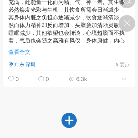
充满，此能量一化而为精、气、神三者。其生命
必然焕发光彩与生机，其饮食所需会日渐减少，
其身体内脏之负担亦逐渐减少，饮食逐渐清淡，
济·特急预警】关
然而体力精神却反而增加，头脑愈加清晰灵敏，
年春节返乡期间“闪
的紧急提示
睡眠减少，其他欲望也会转淡，心境超脱而不执
科学
0
着，气质也会随之高雅有风仪。身体康健，内心
如何购买【理肺清瘟膏】
饱满，灵气焕发着神光异彩。所以与身心灵相应
【养正护络膏】？
查看全文
的是精气神。
小海（HAi）
2
广东·深圳
#
要点
0
0
6.3k
地容平，顺时收
四时精气
书童
0
谷气行、营卫通：内经视角
下的脾胃调养要义
谦济书童
0