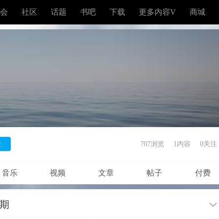
会
社区
话题
书吧
下载
更多内容V
商城
表
707浏览
1内容
0
关注
音乐
视频
文章
帖子
付费
期