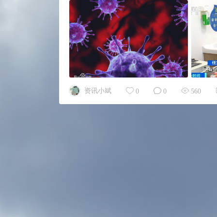
资讯小斌
0
0
560