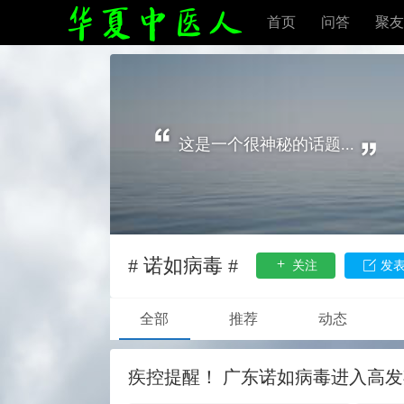
首页
问答
聚友
这是一个很神秘的话题...
# 诺如病毒 #
关注
发
全部
推荐
动态
疾控提醒！ 广东诺如病毒进入高发