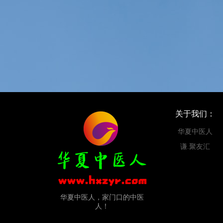
关于我们：
华夏中医人
谦.聚友汇
华夏中医人，家门口的中医
人！