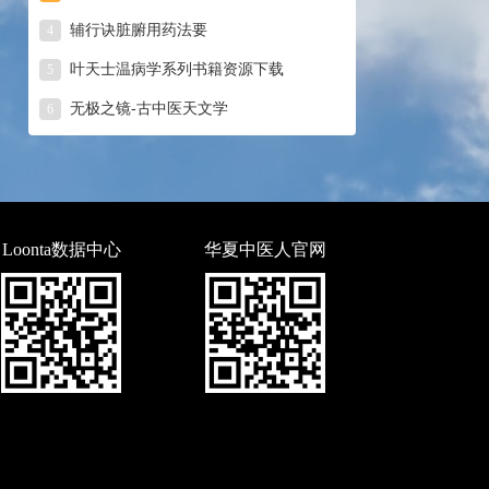
辅行诀脏腑用药法要
4
叶天士温病学系列书籍资源下载
5
无极之镜-古中医天文学
6
Loonta数据中心
华夏中医人官网