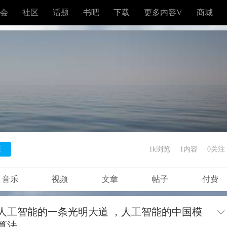
会
社区
话题
书吧
下载
更多内容V
商城
表
1k浏览
1内容
0
关注
音乐
视频
文章
帖子
付费
人工智能的一条光明大道 ，人工智能的中国模
算法