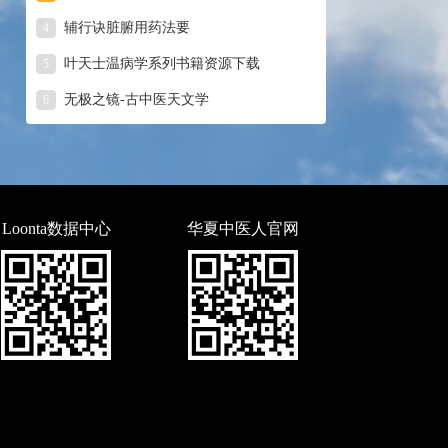
辅行诀脏腑用药法要
4
叶天士温病学系列书籍资源下载
5
无极之镜-古中医天文学
6
Loonta数据中心
华夏中医人官网