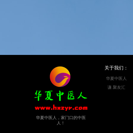
关于我们：
华夏中医人
谦.聚友汇
华夏中医人，家门口的中医
人！