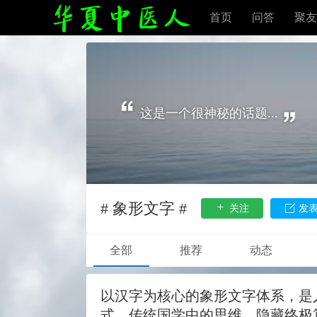
首页
问答
聚友
这是一个很神秘的话题...
# 象形文字 #
关注
发
全部
推荐
动态
以汉字为核心的象形文字体系，是
式，传统国学中的思维，隐藏终极