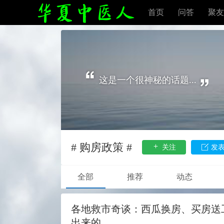
首页
问答
聚友
这是一个很神秘的话题...
# 购房政策 #
关注
发
全部
推荐
动态
各地救市奇谈：西瓜换房、买房送
出来的