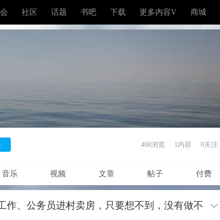
会
社区
话题
书吧
下载
更多内容V
商城
表
408浏览
1内容
0
关注
音乐
视频
文章
帖子
付费
工作、公务员进村卖房，只要想不到，没有做不