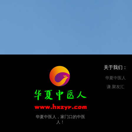
关于我们：
华夏中医人
谦.聚友汇
华夏中医人，家门口的中医
人！