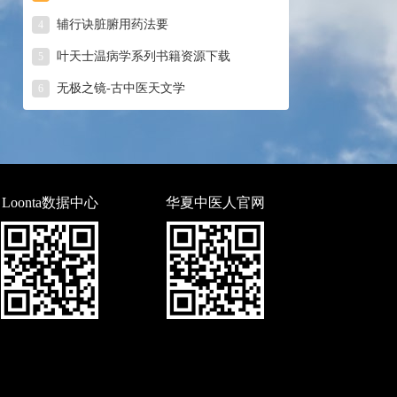
辅行诀脏腑用药法要
4
叶天士温病学系列书籍资源下载
5
无极之镜-古中医天文学
6
Loonta数据中心
华夏中医人官网