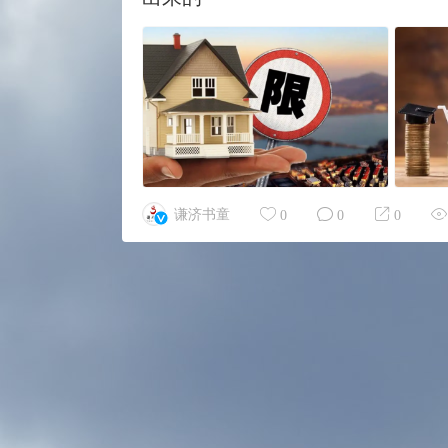
谦济书童
0
0
0