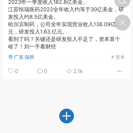
2023年一季度收入182.8亿美金。
江苏恒瑞医药2022全年收入约等于30亿美金，研
发投入约8.5亿美金。
济·特急预警】关
哈尔滨制药，公司全年实现营业收入138.09亿
年春节返乡期间“闪
的紧急提示
元，研发投入1.63.亿元。
科学
0
看到了吗？关键还是研发投入不足了，资本算个
如何购买【理肺清瘟膏】
啥了！刘一手看财经
【养正护络膏】？
广东·深圳
#
资本
小海（HAi）
2
0
0
2.1k
地容平，顺时收
四时精气
书童
0
谷气行、营卫通：内经视角
下的脾胃调养要义
谦济书童
0