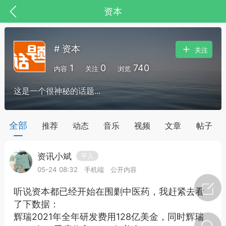
资本
# 资本
关注
1
0
740
内容
关注
浏览
这是一个很神秘的话题...
药，华夏中医人：家门口的中医人！
全部
推荐
动态
音乐
视频
文章
帖子
资讯小斌
平人
节气气象
问答
05-24 08:32
手机端
公开内容
听说资本都已经开始在围剿中医药，我赶紧去看
了下数据：
辉瑞2021年全年研发费用128亿美金，同时辉瑞