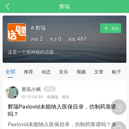
辉瑞
# 辉瑞
关注
2
0
467
内容
关注
浏览
这是一个很神秘的话题...
药，华夏中医人：家门口的中医人！
全部
推荐
动态
音乐
视频
文章
帖子
资讯小斌
平人
节气气象
问答
01-10 09:34
电脑端
资讯
辉瑞Paxlovid未能纳入医保目录，仿制药靠谱
吗？
Paxlovid未能纳入医保目录，仿制药靠谱吗？来