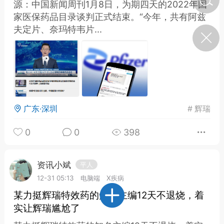
源：中国新闻周刊1月8日，为期四天的2022年国
家医保药品目录谈判正式结束。“今年，共有阿兹
夫定片、奈玛特韦片...
济·特急预警】关
年春节返乡期间“闪
的紧急提示
科学
0
如何购买【理肺清瘟膏】
【养正护络膏】？
小海（HAi）
2
广东·深圳
#
辉瑞
0
0
398
，阳明脉衰：女性
阳明胃经
资讯小斌
平人
12-31 05:13
电脑端
X疾病
书童
0
谷气为根，心气为枝——
某力挺辉瑞特效药的知名主编12天不退烧，着
《黄帝内经》脾胃养心论
实让辉瑞尴尬了
谦济书童
0