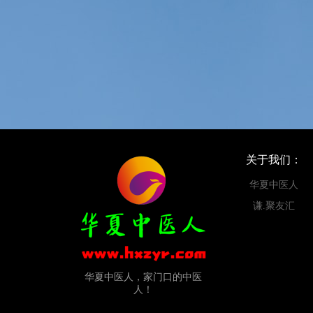
关于我们：
华夏中医人
谦.聚友汇
华夏中医人，家门口的中医
人！