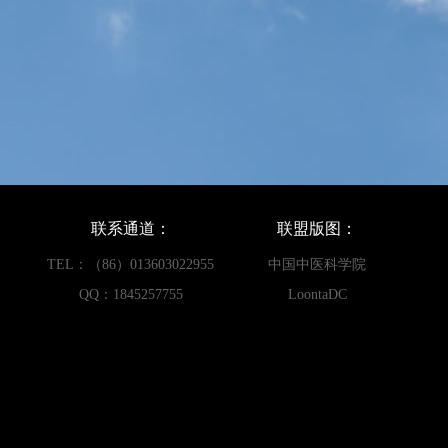
联系通道：
联盟版图：
TEL：（86）013603022955
中国中医科学院
QQ：1845257755
LoontaDC