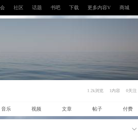
会
社区
话题
书吧
下载
更多内容V
商城
1.2k浏览
1内容
0
关注
音乐
视频
文章
帖子
付费