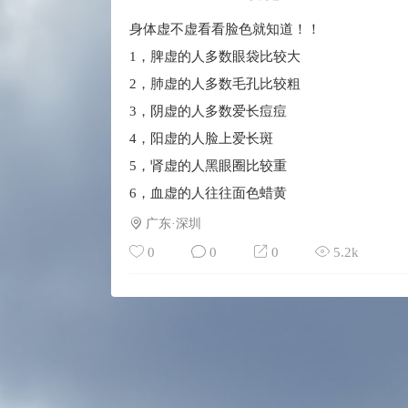
身体虚不虚看看脸色就知道！！
1，脾虚的人多数眼袋比较大
2，肺虚的人多数毛孔比较粗
3，阴虚的人多数爱长痘痘
4，阳虚的人脸上爱长斑
5，肾虚的人黑眼圈比较重
6，血虚的人往往面色蜡黄
广东·深圳
0
0
0
5.2k