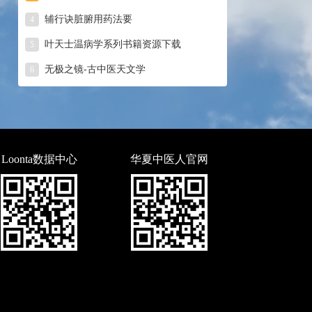
辅行诀脏腑用药法要
4
叶天士温病学系列书籍资源下载
5
无极之镜-古中医天文学
6
Loonta数据中心
华夏中医人官网