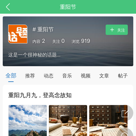
重阳节
# 重阳节
关注
2
0
919
内容
关注
浏览
这是一个很神秘的话题...
药，华夏中医人：家门口的中医人！
全部
推荐
动态
音乐
视频
文章
帖子
重阳九月九，登高念故知
节气气象
问答