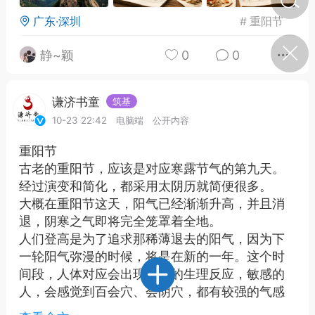
广东·深圳
#
重阳节
济·特急预警】关
静~颖
0
0
年春节返乡期间“闪
的紧急提示
科学
0
谦济书童
如何购买【理肺清瘟膏】
筑基
【养正护络膏】？
10-23 22:42
电脑端
公开内容
小海（HAi）
2
重阳节
古老的重阳节，应该是对应寒露节气的第九天。
经过演变和简化，都采用太阴历就简便很多。
大概在重阳节这天，阳气已经渐渐升高，并且消
地容平，顺时收
退，阴寒之气即将完全笼罩着全地。
四时精气
人们登高是为了追求那稀薄退去的阳气，因为下
书童
0
一轮阳气弥漫的时候，将是在新的一年。这个时
谷气行、营卫通：内经视角
间段，人体对应会出现相应的生理反应，敏感的
下的脾胃调养要义
人，会感觉到百会穴、会阴穴，都有较强的气感
反应。
谦济书童
0