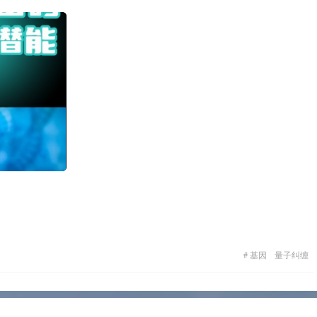
#
基因
量子纠缠