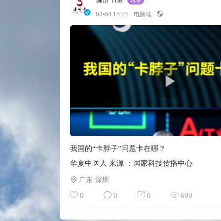
筑基
03-04 15:25
电脑端
我国的“卡脖子”问题卡在哪？
华夏中医人 来源 ：国家科技传播中心
广东·深圳
0
0
0
600