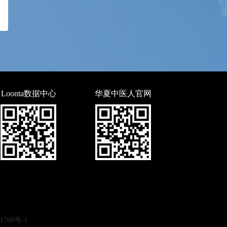
Loonta数据中心
华夏中医人官网
769号-1