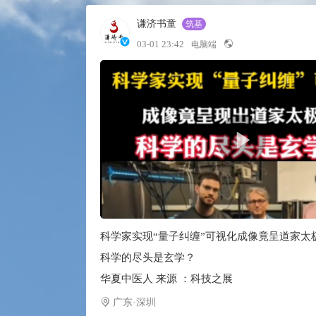
谦济书童
筑基
03-01 23:42
电脑端
科学家实现“量子纠缠”可视化成像竟呈道家太
科学的尽头是玄学？
华夏中医人 来源 ：科技之展
广东·深圳