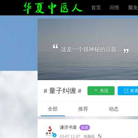
首页
问答
聚友
这是一个很神秘的话题...
# 量子纠缠 #
关注
发
全部
推荐
动态
谦济书童
筑基
03-07 12:07
电脑端