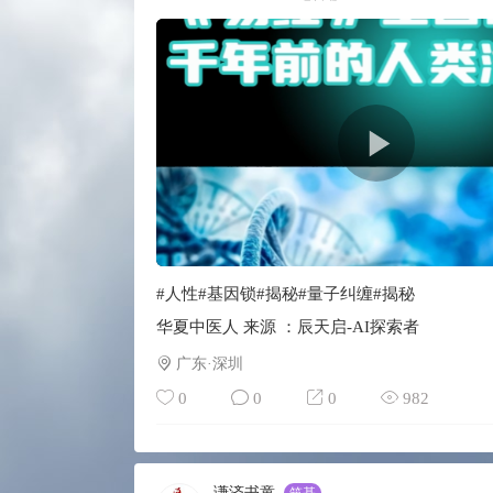
#人性#基因锁#揭秘#量子纠缠#揭秘
华夏中医人 来源 ：辰天启-AI探索者
广东·深圳
0
0
0
982
谦济书童