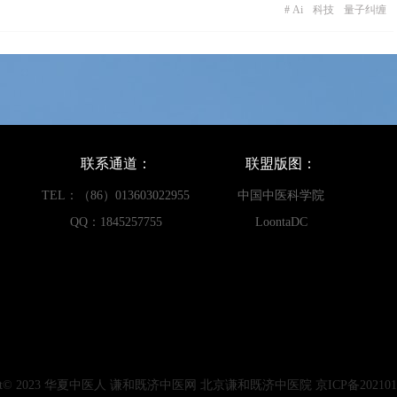
#
Ai
科技
量子纠缠
联系通道：
联盟版图：
TEL：（86）013603022955
中国中医科学院
QQ：1845257755
LoontaDC
ight© 2023 华夏中医人 谦和既济中医网 北京谦和既济中医院 京ICP备2021011