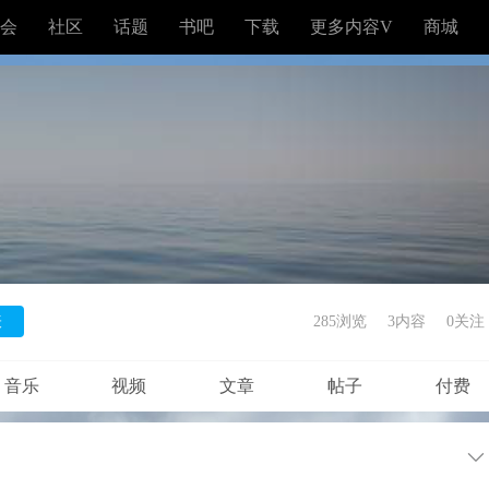
会
社区
话题
书吧
下载
更多内容V
商城
表
285浏览
3内容
0
关注
音乐
视频
文章
帖子
付费