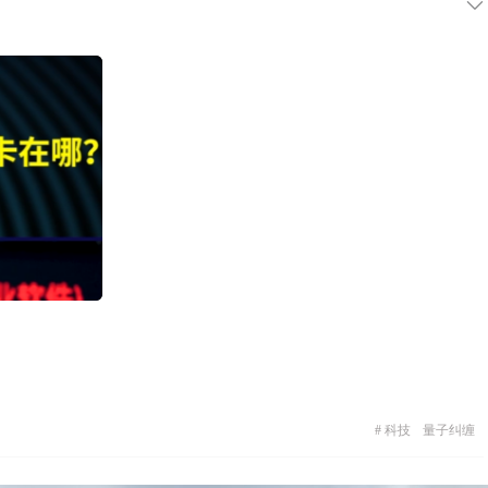
#
科技
量子纠缠