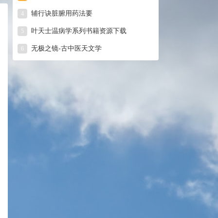
辅行诀脏腑用药法要
4
叶天士温病学系列书籍资源下载
5
无极之镜-古中医天文学
6