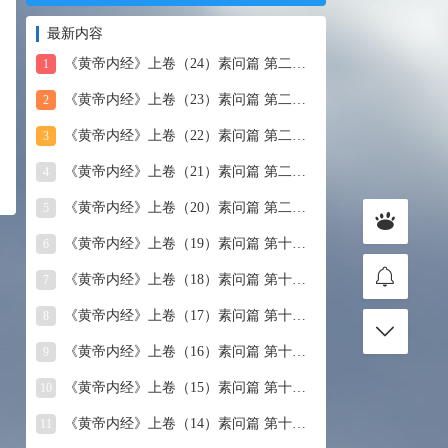
最新内容
《黄帝内经》上卷（24）素问篇 第二十四篇 血气形志篇第
1
《黄帝内经》上卷（23）素问篇 第二十三篇 宣明五气
2
《黄帝内经》上卷（22）素问篇 第二十二篇 藏气法时论
3
《黄帝内经》上卷（21）素问篇 第二十一篇 经脉别论
4
《黄帝内经》上卷（20）素问篇 第二十篇 三部九候论
5
《黄帝内经》上卷（19）素问篇 第十九篇 玉机真藏论
6
《黄帝内经》上卷（18）素问篇 第十八篇 平人气象论
7
《黄帝内经》上卷（17）素问篇 第十七篇 脉要精微论
8
《黄帝内经》上卷（16）素问篇 第十六篇 诊要经终论
9
《黄帝内经》上卷（15）素问篇 第十五篇 玉版论要
10
《黄帝内经》上卷（14）素问篇 第十四篇 汤液醪醴论
11