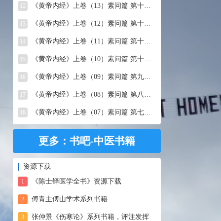
《黄帝内经》上卷（13）素问篇 第十三篇 移精变气论
12
《黄帝内经》上卷（12）素问篇 第十二篇 异法方宜论
13
《黄帝内经》上卷（11）素问篇 第十一篇 五藏别论
14
《黄帝内经》上卷（10）素问篇 第十篇 五藏生成
15
《黄帝内经》上卷（09）素问篇 第九篇 六节藏象论
16
《黄帝内经》上卷（08）素问篇 第八篇 灵兰秘典论
17
《黄帝内经》上卷（07）素问篇 第七篇 阴阳别论
18
更多：书吧-中医书籍
资源下载
《陈士铎医学全书》资源下载
1
傅青主傅山学术系列书籍
2
张仲景《伤寒论》系列书籍，评注发挥
3