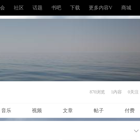
会
社区
话题
书吧
下载
更多内容V
商城
870浏览
1内容
0
关注
音乐
视频
文章
帖子
付费