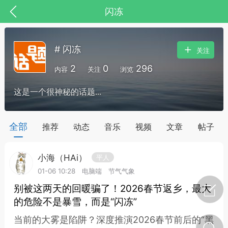
闪冻
# 闪冻
关注
2
0
296
内容
关注
浏览
这是一个很神秘的话题...
药，华夏中医人：家门口的中医人！
全部
推荐
动态
音乐
视频
文章
帖子
小海（HAi）
平人
节气气象
问答
01-06 10:28
电脑端
节气气象
别被这两天的回暖骗了！2026春节返乡，最大
的危险不是暴雪，而是“闪冻”
当前的大雾是陷阱？深度推演2026春节前后的“黑