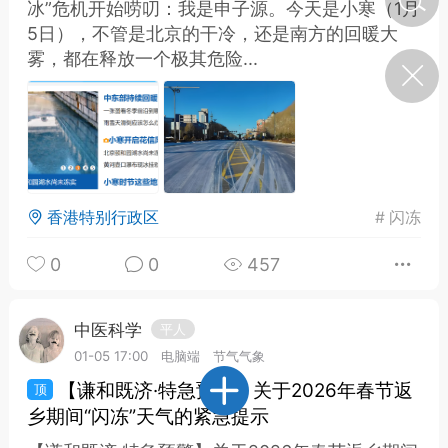
冰”危机开始唠叨：我是申子源。今天是小寒（1月
5日），不管是北京的干冷，还是南方的回暖大
雾，都在释放一个极其危险...
济·特急预警】关
年春节返乡期间“闪
的紧急提示
科学
0
如何购买【理肺清瘟膏】
【养正护络膏】？
小海（HAi）
2
香港特别行政区
#
闪冻
0
0
457
营卫通：内经视角
调养要义
中医科学
平人
01-05 17:00
电脑端
节气气象
书童
0
女子五七，阳明脉衰：女性
【谦和既济·特急预警】关于2026年春节返
养颜首重阳明胃经
乡期间“闪冻”天气的紧急提示
谦济书童
0