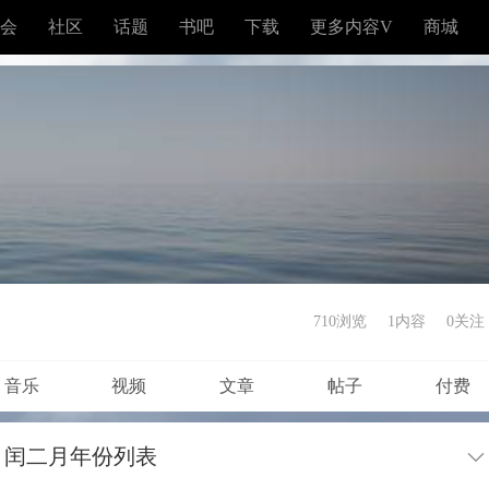
会
社区
话题
书吧
下载
更多内容V
商城
710浏览
1内容
0
关注
音乐
视频
文章
帖子
付费
？闰二月年份列表