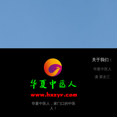
关于我们：
华夏中医人
谦.聚友汇
华夏中医人，家门口的中医
人！