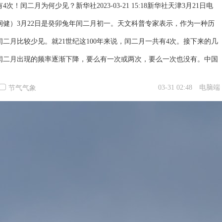
4次！闰二月为何少见？新华社2023-03-21 15:18新华社天津3月21日电
润健）3月22日是癸卯兔年闰二月初一。天文科普专家表示，作为一种历
闰二月比较少见。就21世纪这100年来说，闰二月一共有4次。接下来的几
闰二月出现的频率逐渐下降，要么有一次或两次，要么一次也没有。中国
会员、天津市天文学会理事杨婧介绍，我国现行公历和农历两种历法，一
03-31 02:48
电脑端
节气气象
长度是365天或366天，一个农历年的长度是354天或355天，公历年和农
11天左右。“经年累月”下去就会发生农历年的月份与季节不能对应，寒暑
...