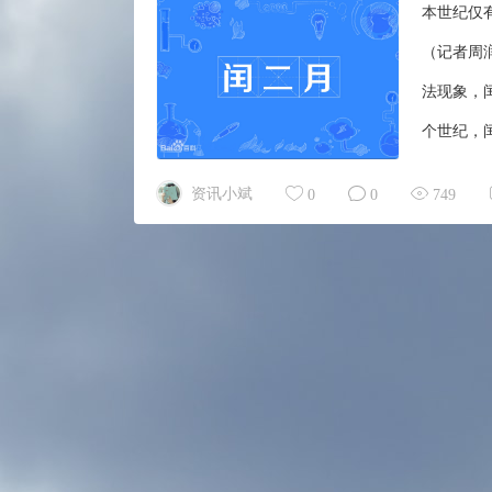
本世纪仅有
（记者周
法现象，
个世纪，
天文学会
资讯小斌
0
0
749
个公历年的
历年相差
颠倒的现象。