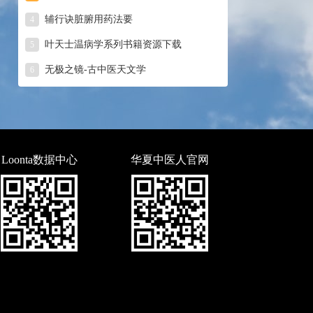
辅行诀脏腑用药法要
4
叶天士温病学系列书籍资源下载
5
无极之镜-古中医天文学
6
Loonta数据中心
华夏中医人官网