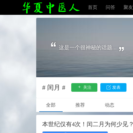
首页
问答
聚友
这是一个很神秘的话题...
# 闰月 #
关注
发表
全部
推荐
动态
本世纪仅有4次！闰二月为何少见