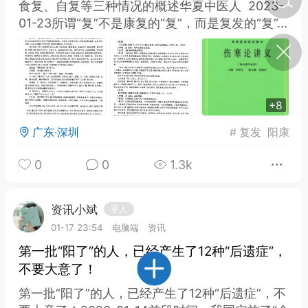
食复、自复等三种情况的概述华夏中医人 2023-
01-23所谓“复”不是康复的“复”，而是复发的“复”...
济·特急预警】关
年春节返乡期间“闪
的紧急提示
科学
0
如何购买【理肺清瘟膏】
+8
【养正护络膏】？
广东·深圳
#
复发
阳康
小海（HAi）
2
0
0
1.3k
地容平，顺时收
资讯小斌
平人
四时精气
01-17 23:54
电脑端
资讯
书童
0
第一批“阳了”的人，已经产生了12种“后遗症”，
谷气行、营卫通：《黄帝内
不要大意了！
经》视角下的脾胃调养要义
第一批“阳了”的人，已经产生了12种“后遗症”，不
谦济书童
0