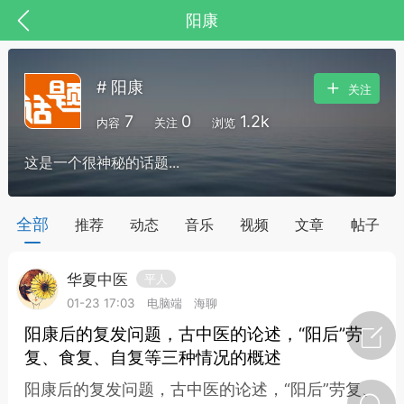
阳康
# 阳康
关注
7
0
1.2k
内容
关注
浏览
这是一个很神秘的话题...
药，华夏中医人：家门口的中医人！
全部
推荐
动态
音乐
视频
文章
帖子
华夏中医
平人
节气气象
问答
01-23 17:03
电脑端
海聊
阳康后的复发问题，古中医的论述，“阳后”劳
复、食复、自复等三种情况的概述
阳康后的复发问题，古中医的论述，“阳后”劳复、