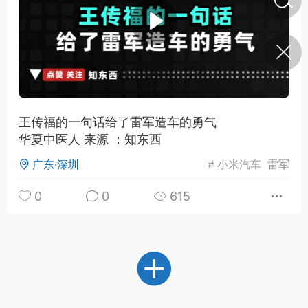
济·特急预警】关
年春节返乡期间“闪
的紧急提示
科学
0
如何购买【理肺清瘟膏】
【养正护络膏】？
王传福的一句话给了雷军造车的勇气
华夏中医人 来源 ：知东西
小海（HAi）
2
广东·深圳
#
小米汽车
雷军
0
0
615
地容平，顺时收
四时精气
书童
0
谷气行、营卫通：内经视角
下的脾胃调养要义
谦济书童
0