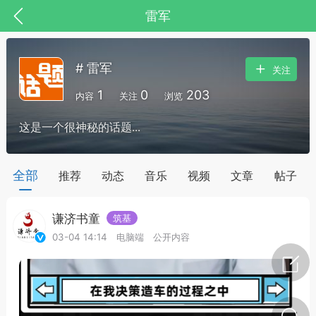
雷军
# 雷军
关注
1
0
203
内容
关注
浏览
这是一个很神秘的话题...
药，华夏中医人：家门口的中医人！
全部
推荐
动态
音乐
视频
文章
帖子
谦济书童
筑基
节气气象
问答
03-04 14:14
电脑端
公开内容