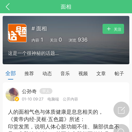
面相
# 面相
关注
1
0
936
内容
关注
浏览
这是一个很神秘的话题...
全部
推荐
动态
音乐
视频
文章
帖子
公孙奇
平人
节气气象
问答
01-10 09:27
电脑端
公开内容
人的面相气色与体质健康是息息相关的，
《黄帝内经·灵枢·五色篇》所述：
印堂发黑，说明人体心脏功能不佳、脑部供血不