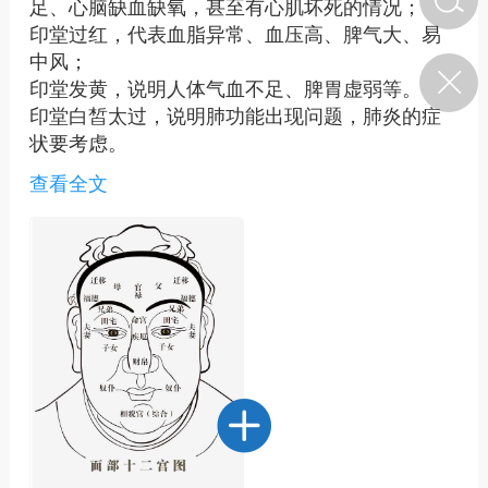
足、心脑缺血缺氧，甚至有心肌坏死的情况；
印堂过红，代表血脂异常、血压高、脾气大、易
中风；
济·特急预警】关
印堂发黄，说明人体气血不足、脾胃虚弱等。
年春节返乡期间“闪
的紧急提示
印堂白皙太过，说明肺功能出现问题，肺炎的症
科学
0
状要考虑。
如何购买【理肺清瘟膏】
印堂有青筋，则是肝风的问题，一般小孩常见此
【养正护络膏】？
查看全文
类情况。
以五色命脏，青为肝，赤为心，白为肺，黄为
小海（HAi）
2
脾，黑为肾。肝合筋，心合脉，肺合皮，脾合
肉，肾合骨也。
您看，这血脂、血压、脑供血等问题都被这印堂
地容平，顺时收
穴所控制，只要把这里打通了很多问题就能迎刃
四时精气
而解。
书童
0
谷气行、营卫通：内经视角
下的脾胃调养要义
谦济书童
0