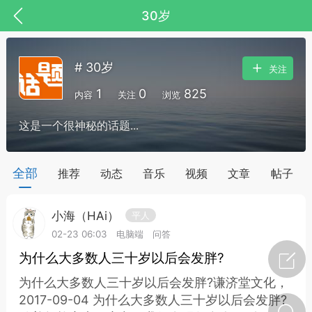
30岁
# 30岁
关注
1
0
825
内容
关注
浏览
这是一个很神秘的话题...
药，华夏中医人：家门口的中医人！
全部
推荐
动态
音乐
视频
文章
帖子
小海（HAi）
平人
节气气象
问答
02-23 06:03
电脑端
问答
为什么大多数人三十岁以后会发胖?
为什么大多数人三十岁以后会发胖?谦济堂文化，
2017-09-04 为什么大多数人三十岁以后会发胖?