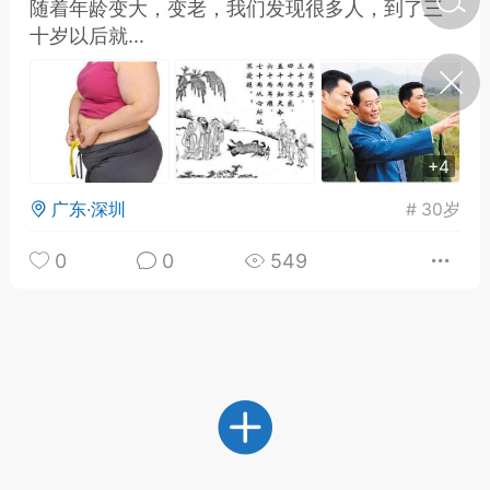
随着年龄变大，变老，我们发现很多人，到了三
十岁以后就...
济·特急预警】关
年春节返乡期间“闪
的紧急提示
科学
0
如何购买【理肺清瘟膏】
+4
【养正护络膏】？
广东·深圳
#
30岁
小海（HAi）
2
0
0
549
地容平，顺时收
四时精气
书童
0
谷气行、营卫通：内经视角
下的脾胃调养要义
谦济书童
0