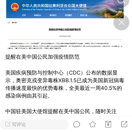
济·特急预警】关
年春节返乡期间“闪
的紧急提示
科学
0
如何购买【理肺清瘟膏】
【养正护络膏】？
提醒在美中国公民加强疫情防范
小海（HAi）
2
美国疾病预防与控制中心（CDC）公布的数据显
示，奥密克戎变异毒株XBB.1.5已成为美国新冠病毒
地容平，顺时收
传播速度最快的优势毒株，全美最近一周40.5%的
四时精气
感染病例由其引起。
书童
0
中国驻美国大使馆提醒在美中国公民，随时关注
谷气行、营卫通：内经视角
下的脾胃调养要义
CDC等卫生主管部门发布的相关疫情信息和指南，
写评论
及时了解疫情最新动态，遵守在美所在地疫情防控
谦济书童
0