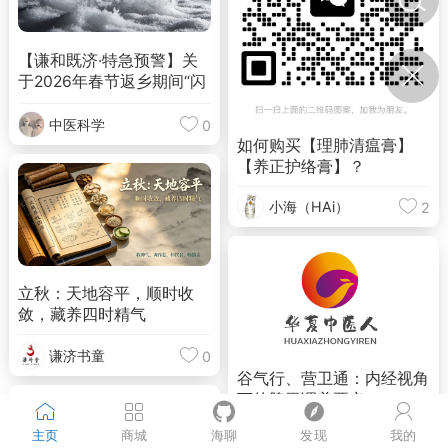
【谦和既济·特急预警】关
于2026年春节返乡期间“闪
冻”天气的紧急提示
中医科学
0
如何购买【理肺清瘟膏】
【养正护络膏】？
小海（HAi）
2
立秋：天地容平，顺时收
敛，藏养四时精气
谦济书童
0
谷气行、营卫通：内经视角
下的脾胃调养要义
主页
商城
海聊
发现
我的
谦济书童
0