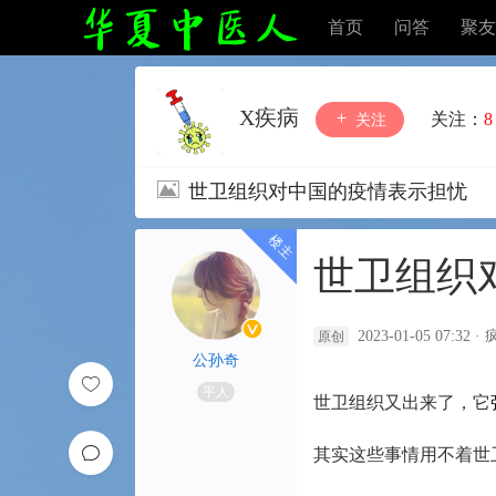
首页
问答
聚友
X疾病
关注：
8
关注
世卫组织对中国的疫情表示担忧
世卫组织
2023-01-05 07:32
·
原创
公孙奇
平人
世卫组织又出来了，它
其实这些事情用不着世