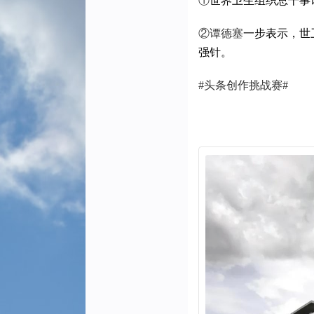
①
世界卫生组织总干事
②谭德塞
一步表示，世
强针。
#头条创作挑战赛#