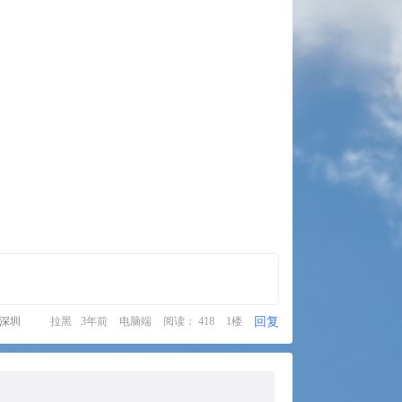
回复
·深圳
拉黑
3年前
电脑端
阅读： 418
1楼