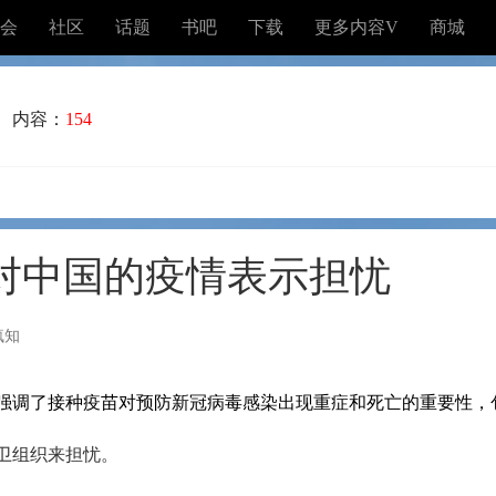
会
社区
话题
书吧
下载
更多内容V
商城
内容：
154
对中国的疫情表示担忧
疯知
强调了接种疫苗对预防新冠病毒感染出现重症和死亡的重要性，
卫组织来担忧。