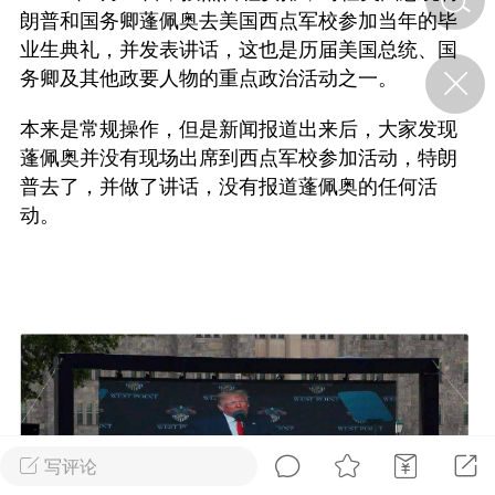
朗普和国务卿蓬佩奥去美国西点军校参加当年的毕
业生典礼，并发表讲话，这也是历届美国总统、国
济·特急预警】关
务卿及其他政要人物的重点政治活动之一。
年春节返乡期间“闪
的紧急提示
本来是常规操作，但是新闻报道出来后，大家发现
科学
0
蓬佩奥并没有现场出席到西点军校参加活动，特朗
如何购买【理肺清瘟膏】
【养正护络膏】？
普去了，并做了讲话，没有报道蓬佩奥的任何活
动。
小海（HAi）
2
地容平，顺时收
四时精气
书童
0
谷气行、营卫通：内经视角
下的脾胃调养要义
写评论
谦济书童
0