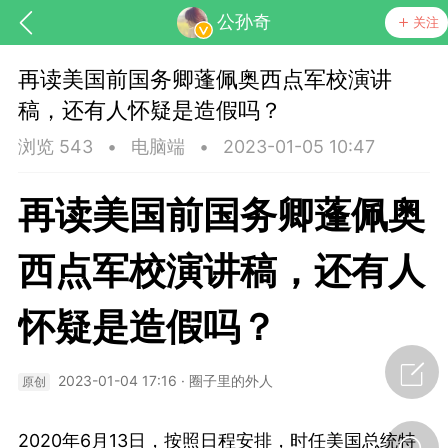
公孙奇
关注
再读美国前国务卿蓬佩奥西点军校演讲
稿，还有人怀疑是造假吗？
浏览 543
•
电脑端
•
2023-01-05 10:47
再读美国前国务卿蓬佩奥
西点军校演讲稿，还有人
节气气象
问答
怀疑是造假吗？
2023-01-04 17:16
·
圈子里的外人
原创
2020年6月13日，按照日程安排，时任美国总统特