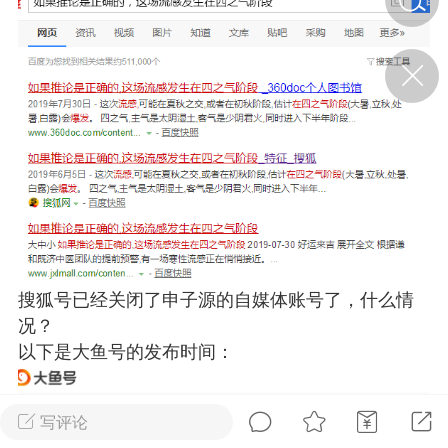
济·特急预警】关
年春节返乡期间“闪
的紧急提示
科学
0
如何购买【理肺清瘟膏】
【养正护络膏】？
小海（HAi）
2
地容平，顺时收
搜狐号已经关闭了申子源的自媒体账号了，什么情
四时精气
况？
以下是大鱼号的发布时间：
书童
0
谷气行、营卫通：内经视角
下的脾胃调养要义
写评论
谦济书童
0