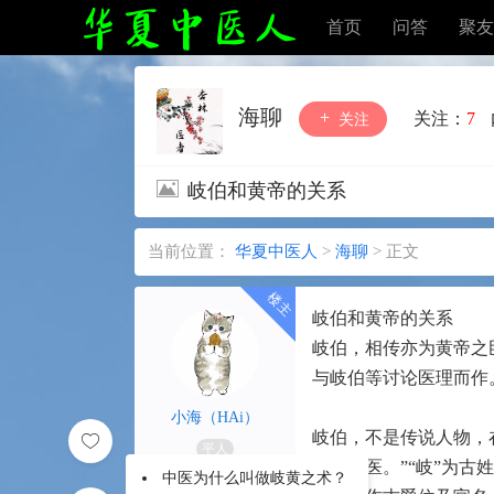
首页
问答
聚友
海聊
关注：
7
关注
岐伯和黄帝的关系
当前位置：
华夏中医人
>
海聊
>
正文
岐伯和黄帝的关系
岐伯，相传亦为黄帝之
与岐伯等讨论医理而作
小海（HAi）
岐伯，不是传说人物，
平人
黄帝太医。”“岐”为古
中医为什么叫做岐黄之术？