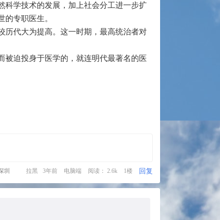
然科学技术的发展，加上社会分工进一步扩
世的专职医生。
较历代大为提高。这一时期，最高统治者对
而被迫投身于医学的，就连明代最著名的医
回复
深圳
拉黑
3年前
电脑端
阅读： 2.6k
1楼