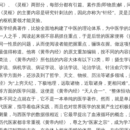
问》、《灵枢》两部分，每部分都有引篇。素作质(即物质)解，
《灵枢》的主要内容是研究针刺法的，因此亦称为“针经”。灵是
的枢机要领才能灵验。
医学经典著作，比较全面地构建了中医的理论体系，为中医学的
一人之手，阅读起来很不容易抓住重点，于是后世的医家便将《
同一性质的问题，从而使阅读者能把握重点，骊珠在握。做这项
最值得称道。他将《黄帝内经》的原文重加编辑，按不同的内容
类法，《黄帝内经》所包括的内容大体有以下12类，即：摄生
学说、病机学说、病证学说、诊法学说、论治学说、针法俞穴学
医学方面外，还涉及到了哲学、天文、物候、历法等诸多领域，
经》为“上穷天纪，下极地理，远取诸物，近取诸身，更相问难”
等方面的医学问题。这便是《黄帝内经》“天人合一”、“整体恒
本不同之点就在于，它不是一本单纯的医学著作。然而，就是单
代医家，指导着临床实践，而且也对世界医学的发展产生过积极
测量，与西医学的数据很相近；它最早提出了血液循环的概念，
历代医家都非常重视《黄帝内经》，尊之为“医家之宗”，成为学