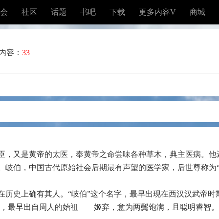
会
社区
话题
书吧
下载
更多内容V
商城
内容：
33
臣，又是黄帝的太医，奉黄帝之命尝味各种草木，典主医病。他
。岐伯，中国古代原始社会后期最有声望的医学家，后世尊称为“华
在历史上确有其人。“岐伯”这个名字，最早出现在西汉汉武帝时
姓，最早出自周人的始祖——姬弃，意为两鬓饱满，且聪明睿智。岐