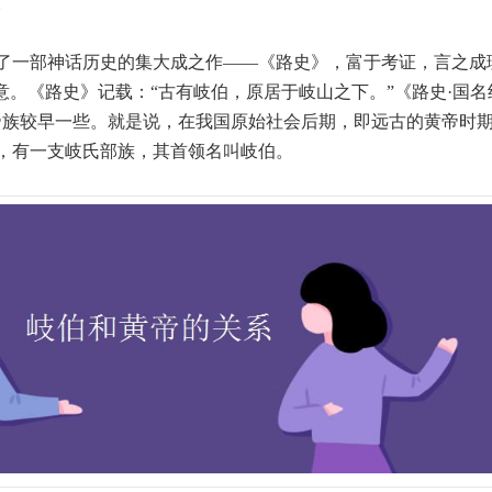
。
了一部神话历史的集大成之作——《路史》，富于考证，言之成
之意。《路史》记载：“古有岐伯，原居于岐山之下。”《路史·国
帝族较早一些。就是说，在我国原始社会后期，即远古的黄帝时期，
，有一支岐氏部族，其首领名叫岐伯。