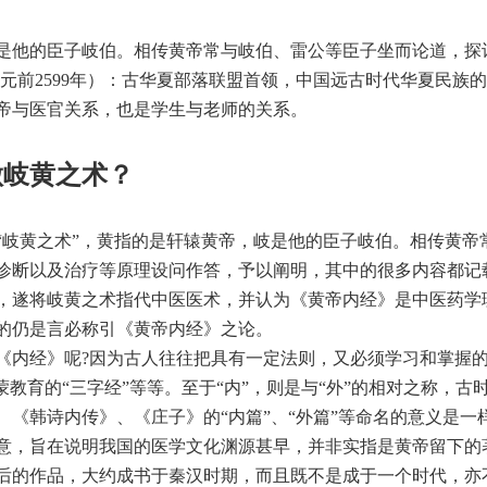
是他的臣子岐伯。相传黄帝常与岐伯、雷公等臣子坐而论道，探
-公元前2599年）：古华夏部落联盟首领，中国远古时代华夏民族
帝与医官关系，也是学生与老师的关系。
做岐黄之术？
“岐黄之术”，黄指的是轩辕黄帝，岐是他的臣子岐伯。相传黄帝
诊断以及治疗等原理设问作答，予以阐明，其中的很多内容都记
，遂将岐黄之术指代中医医术，并认为《黄帝内经》是中医药学
的仍是言必称引《黄帝内经》之论。
《内经》呢?因为古人往往把具有一定法则，又必须学习和掌握的书
蒙教育的“三字经”等等。至于“内”，则是与“外”的相对之称，
、《韩诗内传》、《庄子》的“内篇”、“外篇”等命名的意义是
意，旨在说明我国的医学文化渊源甚早，并非实指是黄帝留下的
后的作品，大约成书于秦汉时期，而且既不是成于一个时代，亦