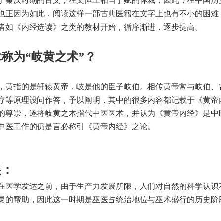
于秦汉时期的古文，在文体上相当于赋的体裁，因此，在中国历
也正因为如此，阅读这样一部古典医籍在文字上也有不小的困难
诸如《内经选读》之类的教材开始，循序渐进，逐步提高。
称为“岐黄之术”？
，黄指的是轩辕黄帝，岐是他的臣子岐伯。相传黄帝常与岐伯、
疗等原理设问作答，予以阐明，其中的很多内容都记载于《黄帝
的尊崇，遂将岐黄之术指代中医医术，并认为《黄帝内经》是中
中医工作的仍是言必称引《黄帝内经》之论。
展：
在医学发达之前，由于生产力发展所限，人们对自然的科学认识
灵的帮助，因此这一时期是巫医占统治地位与巫术盛行的历史阶段