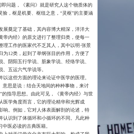
问即问题，《素问》就是研究人这个物质体的
灵验，枢是机要、枢纽之意，“灵枢”的主要涵
发展奠定了基础，其内容博大精深，洋洋大
黄帝内经》的原文进行了整理归类，使每一
整理工作的医家代不乏其人，其中以明·张景
归为12类，起到了举纲张目的作用，方便了
学说、阴阳五行学说、脏象学说、经络学说、
说、五运六气学说等。
并以这些方面的理论来论证中医学的医理。
。意思是说：结合天地间的种种事物，来讨
动”的指导思想。由此可见，《黄帝内经》与世
从医学角度而言，它的理论精华和光辉成
影响。例如，它对人体表面解剖的论述，特
并认识到了体循环和小循环的不同。凡此种
习中医必读的古典医籍。