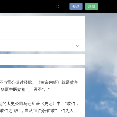
登录
注册
还与雷公研讨经脉。《黄帝内经》就是黄帝
夏中医始祖”、“医圣”。”
期的太史公司马迁所著《史记》中：“岐伯，
伯之“岐”，当从“山”旁作“岐”，伯为人