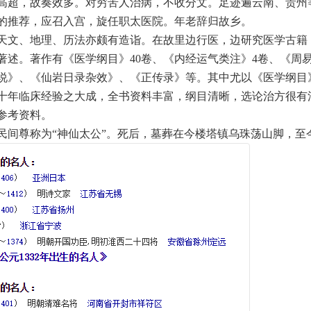
高超，故奏效多。对穷苦人治病，不收分文。足迹遍云南、贵州
的推荐，应召入宫，旋任职太医院。年老辞归故乡。
文、地理、历法亦颇有造诣。在故里边行医，边研究医学古籍
著述。著作有《医学纲目》40卷、《内经运气类注》4卷、《周
说》、《仙岩日录杂效》、《正传录》等。其中尤以《医学纲目
十年临床经验之大成，全书资料丰富，纲目清晰，选论治方很有
参考资料。
尊称为“神仙太公”。死后，墓葬在今楼塔镇乌珠荡山脚，至