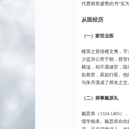
代曹炳章盛赞此书“实
从医经历
（一）家世业医
楼英之曾祖楼文隽，字
少监洪公荐于朝，授登
横溢，却不愿做官，隐
欲救世，莫如行医。他
与朱丹溪成了师友之交
（二）师事戴原礼
戴思恭（1324-14
儒学相承。戴思恭自幼