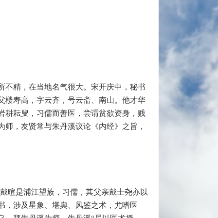
所不精，在当地名气很大。宋开庆中，秘书
父楼寿高，字云齐，号云斋、南山。他才华
岩耕耘叟，习儒而善医，尝谓贫欲资身，贱
为师，友贤常与朱丹溪议论《内经》之旨，
祖父戴暄是浦江望族，习儒，其父亲戴士尧亦以
书，涉及星象、堪舆、风鉴之术，尤嗜医