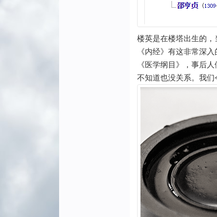
2.1《内经》新解
2.2针灸新论
楼英是在楼塔出生的，
【《内经》刺灸】
《内经》有这非常深入
【刺法新论】
《医学纲目》，事后人
【腧穴新论】
不知道也没关系。我们
【针灸治验】
2.3疫病新见
楼英在《医学纲目》设有温
疫专篇，其独特的重大贡献
有以下几点：
【定义】
【诊疗】
【示用】
3 创新接受度
3.1被引