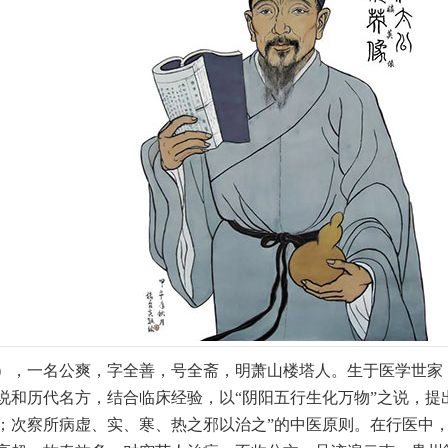
01），一名公爽，字全善，号全斋，明萧山楼塔人。生于医学世
说和历代名方，结合临床经验，以“阴阳五行生化万物”之说，提
；次察所病虚、实、寒、热之邪以治之”的中医原则。在行医中