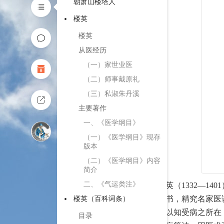
朝萧山楼塔人
楼英
楼英
从医经历
（一）家世业医
（二）师事戴原礼
（三）私淑朱丹溪
主要著作
一、《医学纲目》
（一）《医学纲目》现存
版本
（二）《医学纲目》内容
简介
二、《气运类注》
楼英（1332—14
博览群书，精究名家医
楼英（百科词条）
分野，以知受病之所在
目录