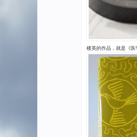
3.2评价
4 创新启示
4.1创新的最佳时机
4.2创新的求本守正
4.3创新的呈现方式
4.4今天的机遇与突破
楼英的作品，就是《医
参考文献
附件1：
中医学理论体系重构的典
范
——楼英《医学纲目》理
论创新启示*（PDF）
《医学纲目》