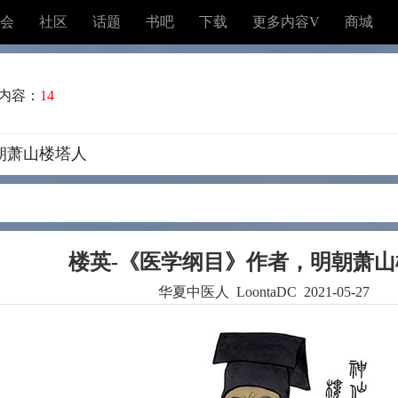
会
社区
话题
书吧
下载
更多内容V
商城
内容：
14
朝萧山楼塔人
楼英-《医学纲目》作者，明朝萧山
华夏中医人 LoontaDC 2021-05-27