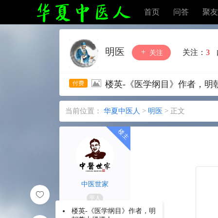
首页
问答
聚友
明医
关注：
3
关注
楼英-《医学纲目》作者，明
当前位置：
华夏中医人
>
明医
>
正文
中医世家
平人
楼英-《医学纲目》作者，明