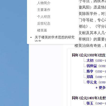
疗、针疗等法，因医术
人物简介
（今安徽凤阳）丞孟恪
主要著作
楼英除医学外，对天
个人经历
山、云门寺等处，专心
后世纪念
及《江潮论》、《守分
楼英墓
方书、文献及其本人几
关于楼英的学术思想的研究
著《本草纲目》的重要
论文
楼英治病有奇效，民间
中医学理论体系重构的典范
——楼英《医学纲目》理
论创新启示*
1 创新方法
1.1经典阐释
1.2概念辨析
1.3实证检验
1.4纲目结构
2 创新贡献