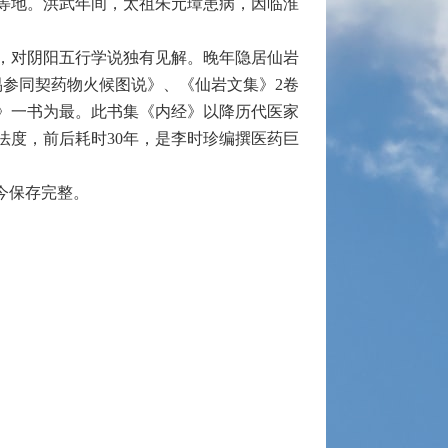
等地。洪武年间，太祖朱元璋患病，因临淮
，对阴阳五行学说独有见解。晚年隐居仙岩
易参同契药物火候图说》、《仙岩文集》2卷
》一书为最。此书集《内经》以降历代医家
法度，前后耗时30年，是李时珍编撰医药巨
今保存完整。