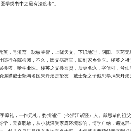
为医学类书中之最有法度者”。
元英，号澄斋，聪敏睿智，上晓天文、下识地理，阴阳、医药无
仕郎行在院检阅，不久，因父病辞官，回到家乡业医。楼英之祖
居楼塔，嗜学业医。楼英之父楼友贤，后更名泳，字信可，号仙
的连襟戴士尧与名医朱丹溪是挚友，戴士尧之子戴思恭拜朱丹溪
。
05），字原礼，一作元礼，婺州浦江（今浙江诸暨）人。戴思恭的
好学，天资聪敏，从小就深受家庭环境影响，博学广纳，遍览群