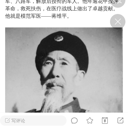
军、八路军，解放后授衔的军人。他年逾花甲投身
革命，救死扶伤，在医疗战线上做出了卓越贡献。
他就是模范军医——蒋维平。
济·特急预警】关
年春节返乡期间“闪
的紧急提示
科学
0
如何购买【理肺清瘟膏】
【养正护络膏】？
小海（HAi）
2
地容平，顺时收
四时精气
书童
0
谷气行、营卫通：内经视角
下的脾胃调养要义
写评论
谦济书童
0