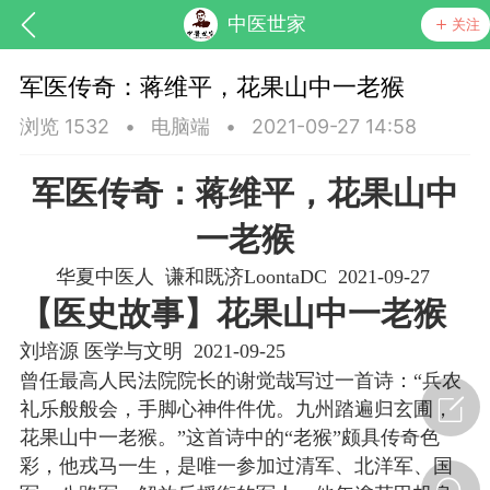
中医世家
关注
军医传奇：蒋维平，花果山中一老猴
浏览 1532
•
电脑端
•
2021-09-27 14:58
军医传奇：蒋维平，花果山中
一老猴
华夏中医人 谦和既济LoontaDC 2021-09-27
【医史故事】花果山中一老猴
节气气象
问答
刘培源 医学与文明 2021-09-25
曾任最高人民法院院长的谢觉哉写过一首诗：“兵农
礼乐般般会，手脚心神件件优。九州踏遍归玄圃，
花果山中一老猴。”这首诗中的“老猴”颇具传奇色
彩，他戎马一生，是唯一参加过清军、北洋军、国