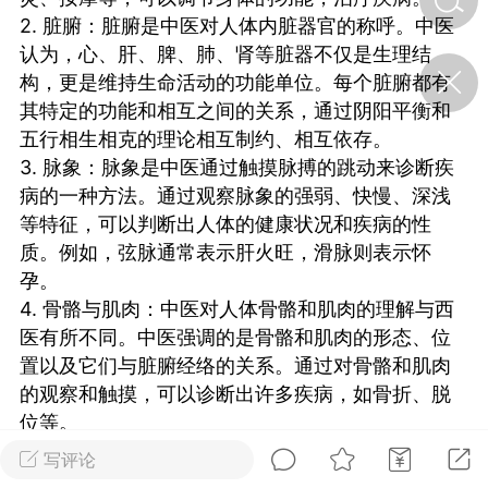
2. 脏腑：脏腑是中医对人体内脏器官的称呼。中医
认为，心、肝、脾、肺、肾等脏器不仅是生理结
济·特急预警】关
构，更是维持生命活动的功能单位。每个脏腑都有
年春节返乡期间“闪
其特定的功能和相互之间的关系，通过阴阳平衡和
的紧急提示
科学
0
五行相生相克的理论相互制约、相互依存。
如何购买【理肺清瘟膏】
3. 脉象：脉象是中医通过触摸脉搏的跳动来诊断疾
【养正护络膏】？
病的一种方法。通过观察脉象的强弱、快慢、深浅
等特征，可以判断出人体的健康状况和疾病的性
小海（HAi）
2
质。例如，弦脉通常表示肝火旺，滑脉则表示怀
孕。
4. 骨骼与肌肉：中医对人体骨骼和肌肉的理解与西
地容平，顺时收
医有所不同。中医强调的是骨骼和肌肉的形态、位
四时精气
置以及它们与脏腑经络的关系。通过对骨骼和肌肉
书童
0
的观察和触摸，可以诊断出许多疾病，如骨折、脱
谷气行、营卫通：内经视角
位等。
下的脾胃调养要义
5. 精气神：精气神是中医对人体生命活动的根本理
写评论
解。精是指生命的物质基础，气是指生命的功能活
谦济书童
0