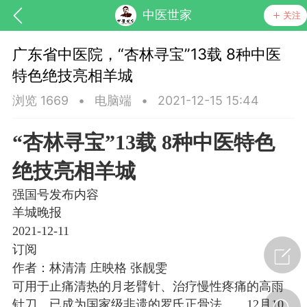
中医世家
关注
广东省中医院，“杏林寻宝”13载 8种中医
特色绝技亮相羊城
浏览 1669
•
电脑端
•
2021-12-15 15:44
“杏林寻宝”13载 8种中医特色
药，华夏中医人：家门口的中医人！
绝技亮相羊城
强国号发布内容
羊城晚报
节气气象
问答
2021-12-11
订阅
作者：林清清 庄映格 张靓雯
可用于止痛清热的月老臂针、治疗慢性疼痛的高雨
针刀、已成为国家级非遗的罗氏正骨法……12月10