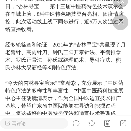
日，“杏林寻宝——第十三届中医药特色技术演示会”
在羊城上演，8种中医特色绝技登台亮相。因疫情防
济·特急预警】关
控，此次活动线上线下同步进行，近6万人次通过网
年春节返乡期间“闪
络直播收看。
的紧急提示
科学
0
如何购买【理肺清瘟膏】
经多轮筛查和论证，2021年的“杏林寻宝”共呈现了月
【养正护络膏】？
老臂针、高雨针刀、钟氏三阳开泰针法、平衡推拿
术、罗氏正骨法、孙氏踩跷理筋术、导引疗法、熊
小海（HAi）
2
氏少林大易筋经等8项特色疗法。
“今天的杏林寻宝演示非常精彩，充分展示了中医药
营卫通：内经视角
特色疗法的多样性和丰富性。”中国中医药科技发展
调养要义
中心主任胡镜清表示，作为全国中医适宜技术推广
书童
0
基地，希望广东省中医院能够在寻访和挖掘过程
女子五七，阳明脉衰：女性
中，将这些好的中医特色疗法和适宜技术整理成
养颜首重阳明胃经
书，加强推广、交流和传承，为人民群众的健康做
写评论
谦济书童
0
好保障。