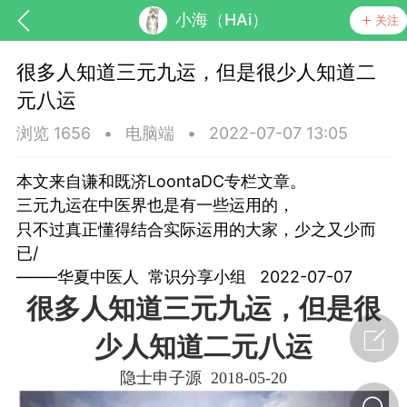
小海（HAi）
关注
很多人知道三元九运，但是很少人知道二
元八运
浏览 1656
•
电脑端
•
2022-07-07 13:05
本文来自谦和既济LoontaDC专栏文章。
三元九运在中医界也是有一些运用的，
药，华夏中医人：家门口的中医人！
只不过真正懂得结合实际运用的大家，少之又少而
已/
——–华夏中医人 常识分享小组 2022-07-07
节气气象
问答
很多人知道三元九运，但是很
少人知道二元八运
隐士申子源 2018-05-20