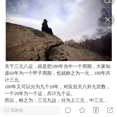
济·特急预警】关
年春节返乡期间“闪
的紧急提示
科学
0
如何购买【理肺清瘟膏】
【养正护络膏】？
小海（HAi）
2
关于三元八运，就是把180年当中一个周期，大家知
道60年为一个甲子周期，也就称之为一元，180年共
地容平，顺时收
计三元。
四时精气
180年又可以分为九个20年，对应后天八卦九宫数，
书童
0
一个20年为一个运，共计九个运。
谷气行、营卫通：内经视角
所以，称之为：三元九运，分为上三元，中三元，
下的脾胃调养要义
下三元。
写评论
谦济书童
0