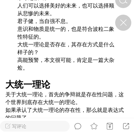
人们可以选择美好的未来，也可以选择顺
从悲惨的未来。
济·特急预警】关
君子健，当自强不息。
年春节返乡期间“闪
意识和物质是统一的，也是符合波粒二象
的紧急提示
性特征的。
科学
0
如何购买【理肺清瘟膏】
大统一理论是否存在，其存在方式是什么
【养正护络膏】？
样子的？
高能预警，本文很可能，肯定是一篇大杂
小海（HAi）
2
烩。
大统一理论
营卫通：内经视角
关于大统一理论，首先的争辩就是存在性问题，这
调养要义
个世界到底存在大统一的理论。
书童
0
如果承认了大统一理论的存在性，那么就是表达式
女子五七，阳明脉衰：女性
的问题了。
养颜首重阳明胃经
现在物理学界基本就在搞四种力的大统一问题。
写评论
谦济书童
0
物理学界认为在宇宙中分布着四种力，电磁力，引