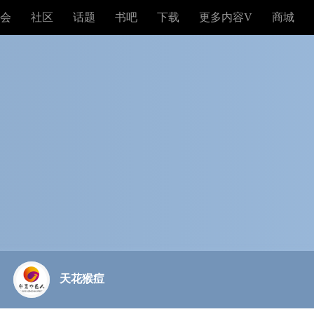
会
社区
话题
书吧
下载
更多内容V
商城
天花猴痘