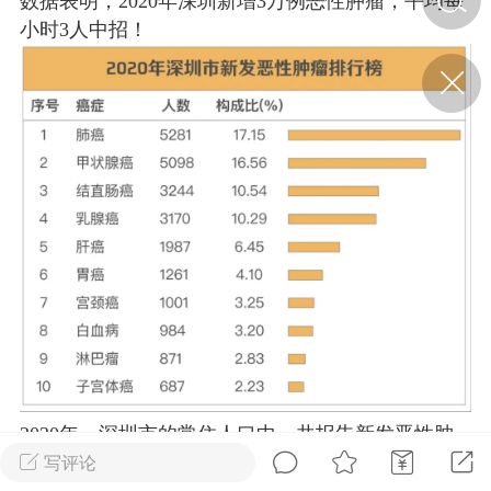
数据表明，2020年深圳新增3万例恶性肿瘤，平均每
小时3人中招！
济·特急预警】关
年春节返乡期间“闪
的紧急提示
科学
0
如何购买【理肺清瘟膏】
【养正护络膏】？
小海（HAi）
2
地容平，顺时收
四时精气
书童
0
谷气行、营卫通：内经视角
2020年，深圳市的常住人口中，共报告新发恶性肿
下的脾胃调养要义
瘤病例30808例，比上一年度增加了2079例。
写评论
谦济书童
0
按照一年365天计算，平均每一天就新发84例，每个