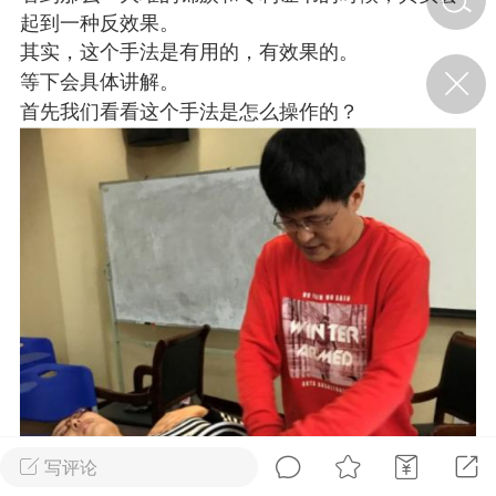
起到一种反效果。
其实，这个手法是有用的，有效果的。
济·特急预警】关
等下会具体讲解。
年春节返乡期间“闪
首先我们看看这个手法是怎么操作的？
的紧急提示
科学
0
如何购买【理肺清瘟膏】
【养正护络膏】？
小海（HAi）
2
地容平，顺时收
四时精气
书童
0
谷气行、营卫通：内经视角
下的脾胃调养要义
写评论
谦济书童
0