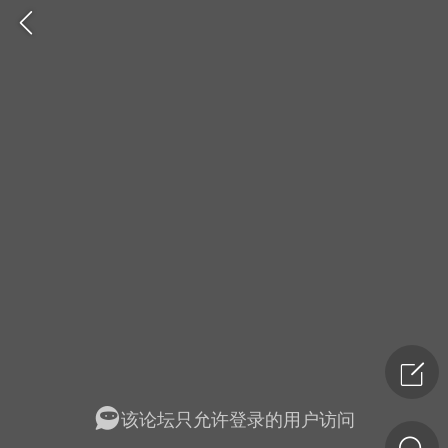
药，华夏中医人：家门口的中医人！
节气气象
问答
该论坛只允许登录的用户访问