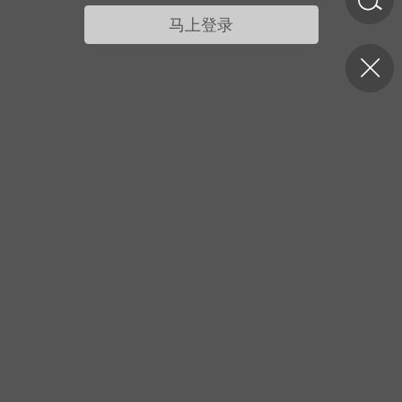
马上登录
济·特急预警】关
年春节返乡期间“闪
的紧急提示
科学
0
如何购买【理肺清瘟膏】
【养正护络膏】？
小海（HAi）
2
，阳明脉衰：女性
阳明胃经
书童
0
谷气为根，心气为枝——
《黄帝内经》脾胃养心论
谦济书童
0