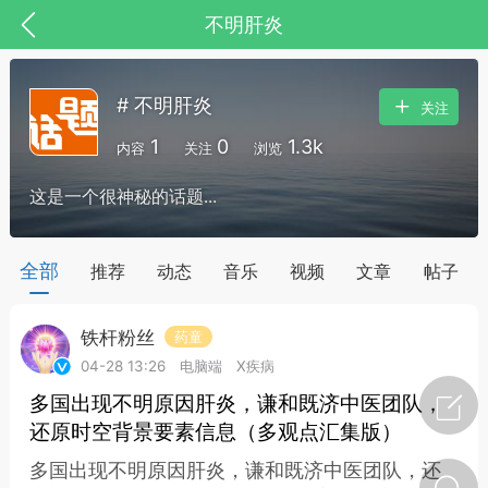
不明肝炎
# 不明肝炎
关注
1
0
1.3k
内容
关注
浏览
这是一个很神秘的话题...
全部
推荐
动态
音乐
视频
文章
帖子
铁杆粉丝
药童
节气气象
问答
04-28 13:26
电脑端
X疾病
多国出现不明原因肝炎，谦和既济中医团队，
还原时空背景要素信息（多观点汇集版）
多国出现不明原因肝炎，谦和既济中医团队，还