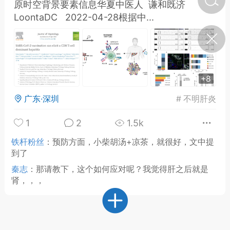
原时空背景要素信息华夏中医人 谦和既济
LoontaDC 2022-04-28根据中...
济·特急预警】关
年春节返乡期间“闪
的紧急提示
科学
0
如何购买【理肺清瘟膏】
+8
【养正护络膏】？
广东·深圳
#
不明肝炎
小海（HAi）
2
1
2
1.5k
铁杆粉丝
：
预防方面，小柴胡汤+凉茶，就很好，文中提
营卫通：内经视角
到了
调养要义
秦志
：
那请教下，这个如何应对呢？我觉得肝之后就是
肾，，，
书童
0
女子五七，阳明脉衰：女性
养颜首重阳明胃经
谦济书童
0