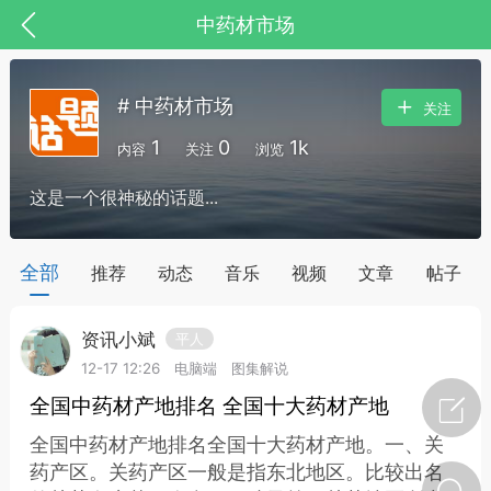
中药材市场
# 中药材市场
关注
1
0
1k
内容
关注
浏览
这是一个很神秘的话题...
药，华夏中医人：家门口的中医人！
全部
推荐
动态
音乐
视频
文章
帖子
资讯小斌
平人
节气气象
问答
12-17 12:26
电脑端
图集解说
全国中药材产地排名 全国十大药材产地
全国中药材产地排名全国十大药材产地。一、关
药产区。关药产区一般是指东北地区。比较出名