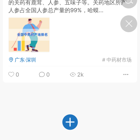
的关药有鹿茸、人参、五味子等。关药地区所产
人参占全国人参总产量的99%，哈蟆...
济·特急预警】关
年春节返乡期间“闪
的紧急提示
科学
0
如何购买【理肺清瘟膏】
【养正护络膏】？
广东·深圳
#
中药材市场
小海（HAi）
2
0
0
2k
营卫通：内经视角
调养要义
书童
0
女子五七，阳明脉衰：女性
养颜首重阳明胃经
谦济书童
0