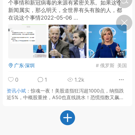
个事情和新冠病毒的来源有紧密关系。如果这个
新闻属实，那么明天，全世界有头有脸的人，都
在说这个事情2022-05-06 ...
济·特急预警】关
年春节返乡期间“闪
的紧急提示
科学
0
如何购买【理肺清瘟膏】
【养正护络膏】？
+11
小海（HAi）
2
广东·深圳
#
俄罗斯
美国
0
1
1.2k
地容平，顺时收
资讯小斌
：
惊魂一夜！美股道指狂泻超1000点，纳指跌
四时精气
近5%，中概股重挫，A50也直线跳水！恐慌指数又飙
升，A股开盘如何走？2022-05-06 08:24·证券时报当地
书童
0
时间5月5日，美股三大指数遭遇重挫，结束5月份以来三
谷气行、营卫通：内经视角
连涨态势。其中，道琼斯指数、纳斯达克指数均创下202
下的脾胃调养要义
0年以来最大单日跌幅。新加坡富时中国A50指数期货盘
中也直线下挫，一度跌近2%，截至发稿，跌1.32%。道指
谦济书童
0