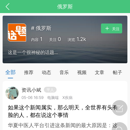
俄罗斯
# 俄罗斯
关注
1
0
1.2k
内容
关注
浏览
这是一个很神秘的话题...
药，华夏中医人：家门口的中医人！
全部
推荐
动态
音乐
视频
文章
帖子
资讯小斌
平人
节气气象
问答
05-06 16:59
电脑端
X疾病
如果这个新闻属实，那么明天，全世界有头有
脸的人，都在说这个事情
华夏中医人平台引进这条新闻的最大原因是：这