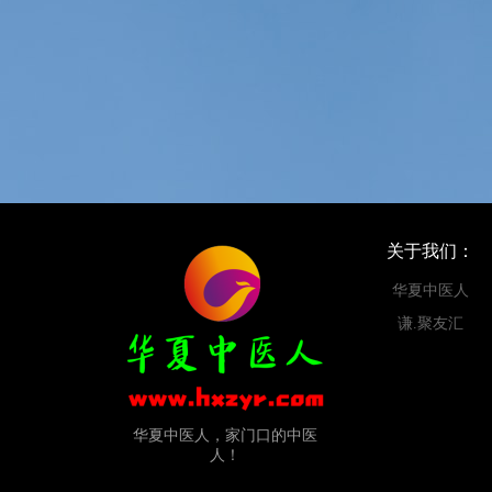
关于我们：
华夏中医人
谦.聚友汇
华夏中医人，家门口的中医
人！