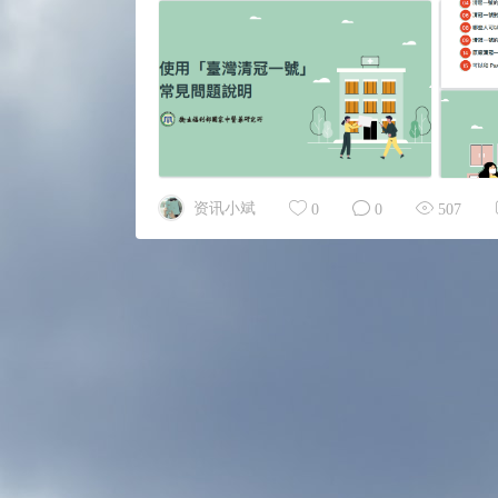
资讯小斌
0
0
507