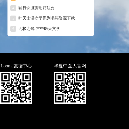
辅行诀脏腑用药法要
4
叶天士温病学系列书籍资源下载
5
无极之镜-古中医天文学
6
Loonta数据中心
华夏中医人官网