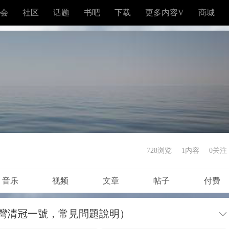
会
社区
话题
书吧
下载
更多内容V
商城
728浏览
1内容
0
关注
音乐
视频
文章
帖子
付费
臺灣清冠⼀號，常⾒問題說明）