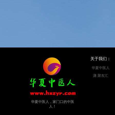
关于我们：
华夏中医人
谦.聚友汇
华夏中医人，家门口的中医
人！