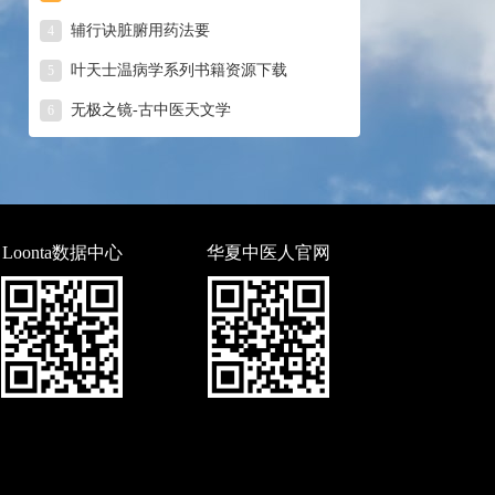
辅行诀脏腑用药法要
4
叶天士温病学系列书籍资源下载
5
无极之镜-古中医天文学
6
Loonta数据中心
华夏中医人官网