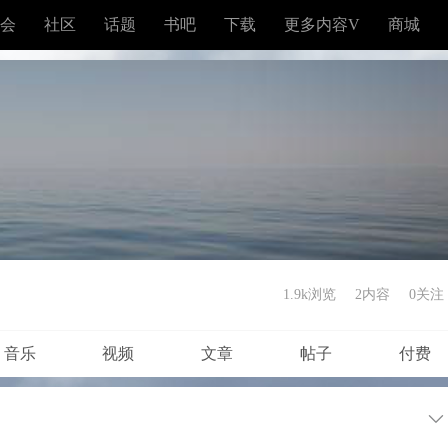
会
社区
话题
书吧
下载
更多内容V
商城
1.9k浏览
2内容
0
关注
音乐
视频
文章
帖子
付费