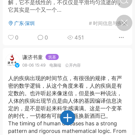
解，它不是线性的，不仅仅是平滑均匀流逝的，
它其实是一个又一个...
济·特急预警】关
广东·深圳
#
时间信息与疾病
年春节返乡期间“闪
的紧急提示
0
0
451
科学
0
如何购买【理肺清瘟膏】
【养正护络膏】？
谦济书童
筑基
小海（HAi）
2
08-06 15:49
电脑端
公开内容
人的疾病出现的时间节点，有很强的规律，有严
密的数学逻辑，从这个角度来看，人的疾病是有
营卫通：内经视角
定数的。也许听起来像迷信，但是换一种说法，
调养要义
人体的疾病出现节点是由人体的基因编译信息决
定的，是不是听起来科学感满满。这是一个变革
书童
0
女子五七，阳明脉衰：女性
的时代，一切都有可能，旧瓶换新酒而已。
养颜首重阳明胃经
The timing of human diseases has a strong
pattern and rigorous mathematical logic. From
谦济书童
0