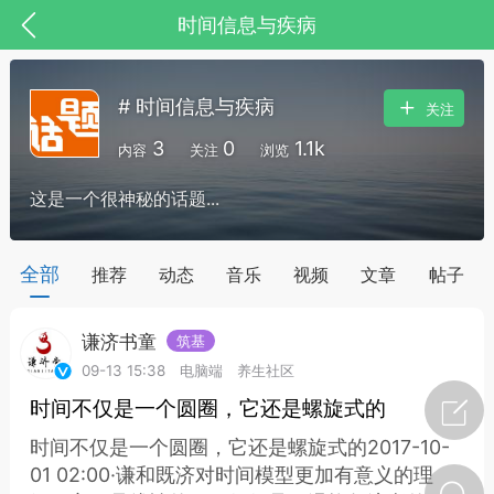
时间信息与疾病
# 时间信息与疾病
关注
3
0
1.1k
内容
关注
浏览
这是一个很神秘的话题...
药，华夏中医人：家门口的中医人！
全部
推荐
动态
音乐
视频
文章
帖子
谦济书童
筑基
节气气象
问答
09-13 15:38
电脑端
养生社区
时间不仅是一个圆圈，它还是螺旋式的
时间不仅是一个圆圈，它还是螺旋式的2017-10-
01 02:00·谦和既济对时间模型更加有意义的理