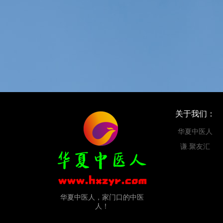
关于我们：
华夏中医人
谦.聚友汇
华夏中医人，家门口的中医
人！