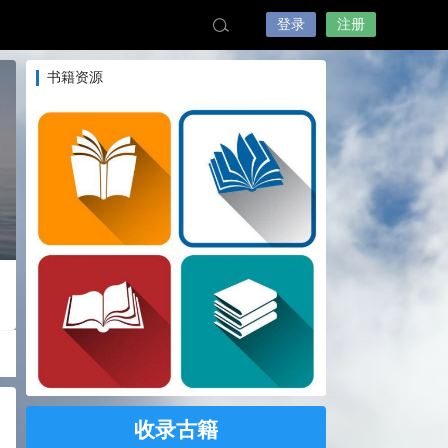
登录
注册
书籍资源
收录古籍