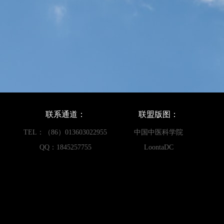
联系通道：
联盟版图：
TEL：（86）013603022955
中国中医科学院
QQ：1845257755
LoontaDC