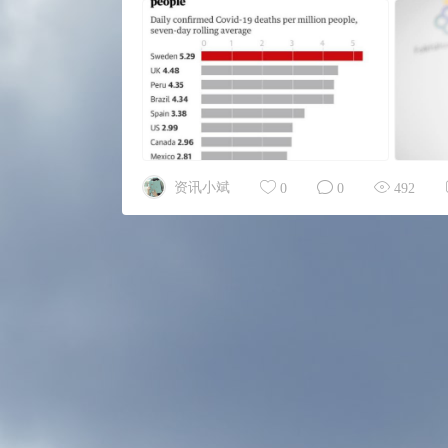
资讯小斌
0
0
492