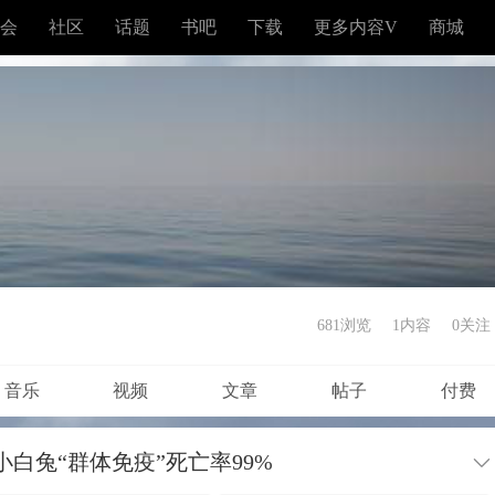
会
社区
话题
书吧
下载
更多内容V
商城
681浏览
1内容
0
关注
音乐
视频
文章
帖子
付费
白兔“群体免疫”死亡率99%