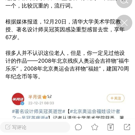
一个，比较沉重的，流行词。
济·特急预警】关
根据媒体报道，12月20日，清华大学美术学院教
年春节返乡期间“闪
授、著名设计师吴冠英因感染重型感冒去世，享年
的紧急提示
67岁。
科学
0
如何购买【理肺清瘟膏】
【养正护络膏】？
很多人并不认识这位老人，但是，你一定见过他设
计的作品——2008年北京残疾人奥运会吉祥物“福牛
小海（HAi）
2
乐乐”，2008年北京奥运会吉祥物“福娃”，建国70周
年纪念币等等。
，阳明脉衰：女性
阳明胃经
书童
0
谷气为根，心气为枝——
《黄帝内经》脾胃养心论
写评论
谦济书童
0