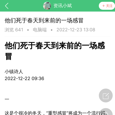
资讯小斌
关注
他们死于春天到来前的一场感冒
浏览 641
•
电脑端
•
2022-12-23 13:08
他们死于春天到来前的一场感
冒
药，华夏中医人：家门口的中医人！
小镇诗人
2022-12-22 09:36
节气气象
问答
一
这是个很冷的冬天，“重型感冒”将成为一个流行词。