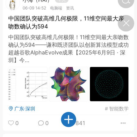
小海（HAi）
06-09 14:52
电脑端
资讯
中国团队突破高维几何极限，11维空间最大亲
济·特急预警】关
年春节返乡期间“闪
吻数确认为594
的紧急提示
中国团队突破高维几何极限！11维空间最大亲吻数
科学
0
如何购买【理肺清瘟膏】
确认为594——谦和既济团队以创新算法模型成功
【养正护络膏】？
超越谷歌AlphaEvolve成果【2025年6月9日 · 深
圳】今...
小海（HAi）
2
地容平，顺时收
四时精气
广东·深圳
#
智能数学
书童
0
谷气行、营卫通：《黄帝内
经》视角下的脾胃调养要义
0
0
841
谦济书童
0