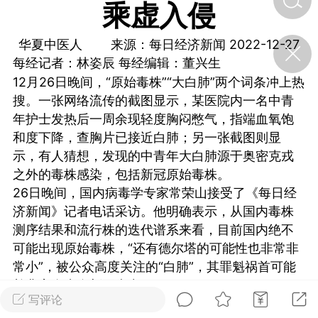
乘虚入侵
济·特急预警】关
华夏中医人 来源：每日经济新闻 2022-12-27
年春节返乡期间“闪
每经记者：林姿辰 每经编辑：董兴生
的紧急提示
12月26日晚间，“原始毒株”“大白肺”两个词条冲上热
科学
0
搜。一张网络流传的截图显示，某医院内一名中青
如何购买【理肺清瘟膏】
【养正护络膏】？
年护士发热后一周余现轻度胸闷憋气，指端血氧饱
和度下降，查胸片已接近白肺；另一张截图则显
小海（HAi）
2
示，有人猜想，发现的中青年大白肺源于奥密克戎
之外的毒株感染，包括新冠原始毒株。
26日晚间，国内病毒学专家常荣山接受了《每日经
地容平，顺时收
济新闻》记者电话采访。他明确表示，从国内毒株
四时精气
测序结果和流行株的迭代谱系来看，目前国内绝不
可能出现原始毒株，“还有德尔塔的可能性也非常非
书童
0
常小”，被公众高度关注的“白肺”，其罪魁祸首可能
谷气行、营卫通：内经视角
下的脾胃调养要义
并非完全来自新冠病毒。
写评论
谦济书童
0