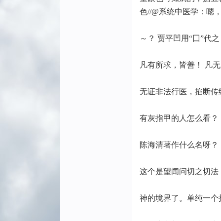
色//@系统中医学：嗯
～？ 贾平凹用“囗”代
凡有所求，皆善！ 凡
无证非法行医，掐断传
有灰指甲的人怎么看？
陈海清著作什么名呀？
这个是望闻问切之切法
神的境界了。单纯一个