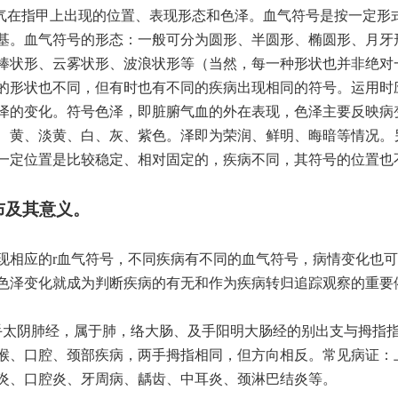
血气在指甲上出现的位置、表现形态和色泽。血气符号是按一定形
基。血气符号的形态：一般可分为圆形、半圆形、椭圆形、月牙
棒状形、云雾状形、波浪状形等（当然，每一种形状也并非绝对
的形状也不同，但有时也有不同的疾病出现相同的符号。运用时
泽的变化。符号色泽，即脏腑气血的外在表现，色泽主要反映病
、黄、淡黄、白、灰、紫色。泽即为荣润、鲜明、晦暗等情况。
一定位置是比较稳定、相对固定的，疾病不同，其符号的位置也
布及其意义。
现相应的r血气符号，不同疾病有不同的血气符号，病情变化也
色泽变化就成为判断疾病的有无和作为疾病转归追踪观察的重要
手太阴肺经，属于肺，络大肠、及手阳明大肠经的别出支与拇指
喉、口腔、颈部疾病，两手拇指相同，但方向相反。常见病证：
炎、口腔炎、牙周病、龋齿、中耳炎、颈淋巴结炎等。