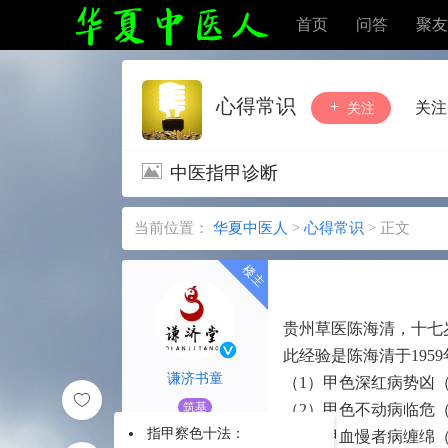
首页
问答
聚友
心得常识
关注
关注
中医指甲诊断
当前位置：
华夏中医人
>
心得常识
>
正文
贵州草医陈海清，十七
此经验是陈海清于19
谦济书童
（1）甲色深红病势凶
筑基
（2）甲色不动病临危
指甲察色十法：
（3）甲血慢者病缠绵