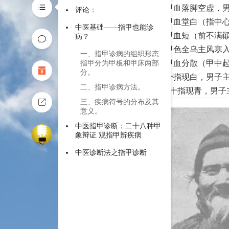
（4）甲血落脚空虚，
评论：
（5）甲血堂白（指中
中医基础——指甲也能诊
（6）甲血短（前不满
病？
（7）甲色全乌主风寒
一、指甲诊病的组织形态
（8）甲血分散（甲中
指甲分为甲板和甲床两部
分。
（9）十指现白，男子
二、指甲诊病方法。
（10）十指现青，男
三、疾病符号的分布及其
意义。
中医指甲诊断：二十八种甲
象辩证 观指甲辨疾病
中医诊断法之指甲诊断