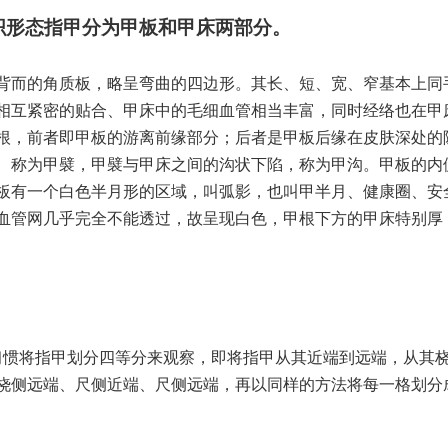
织形态指甲分为甲板和甲床两部分。
背而的角质板，略呈弯曲的四边形。其长、短、宽、窄基本上同
相互紧密的贴合、甲床中的毛细血管相当丰富，同时经络也在甲
根，前者即甲板的游离前缘部分；后者是甲板后缘在皮肤深处的
、称为甲襞，甲襞与甲床之间的沟状下陷，称为甲沟。甲板的内
板有一个白色半月形的区域，叫弧影，也叫甲半月、健康圈、安
血管网几乎完全不能透过，故呈现白色，甲根下方的甲床特别厚
。
习惯将指甲划分四等分来观察，即将指甲从其近端到远端，从其
桡侧远端、尺侧近端、尺侧远端，再以同样的方法将每一格划分成