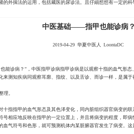
醫的外揣法的运用，包括藏医的尿诊法。且仔細想想有一定的科
中医基础——指甲也能诊病
2019-04-29 华夏中医人 LoontaDC
甲也能诊病？”，中医指甲诊病指甲诊病是以观察十指的血气形态
化来测知疾病同观察耳廓、指纹、以及舌诊、而诊一样，是属于
/整理。
对十指指甲的血气形态及其色泽变化，同内脏组织器官病变的联
符号相应地反映在指甲的一定位置上，并且将病变的程度，即病
的血气符号和色形，就可预测机体内某脏腑器官发生了病变。这