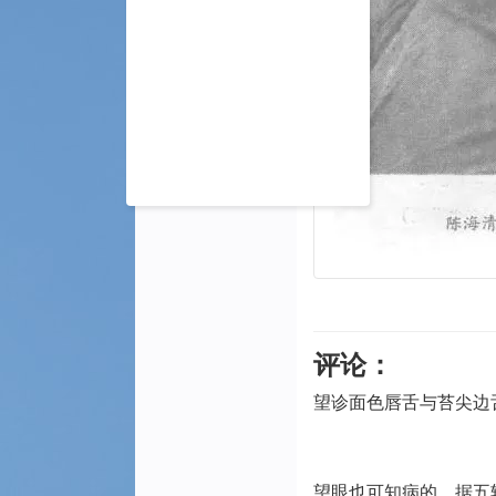
评论：
望诊面色唇舌与苔尖边
望眼也可知病的，据五