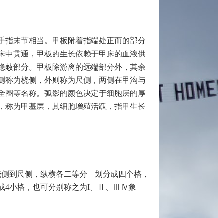
手指末节相当。甲板附着指端处正而的部分
床中贯通，甲板的生长依赖于甲床的血液供
隐蔽部分。甲板除游离的远端部分外，其余
侧称为桡侧，外则称为尺侧，两侧在甲沟与
全圈等名称。弧影的颜色决定于细胞层的厚
，称为甲基层，其细胞增殖活跃，指甲生长
桡侧到尺侧，纵横各二等分，划分成四个格，
4小格，也可分别称之为I、Ⅱ、ⅢⅣ象