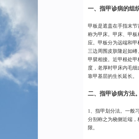
一、指甲诊病的组
甲板是遮盖在手指末节
称为甲床。甲床、甲板
应。甲板分为远端和甲
三边周围皮肤隆起如嵴
甲襞相接。近甲根处甲
度，老厚时甲床内毛细
靠甲基层的生长延长。
二、指甲诊病方法
1、指甲划分法。一般
分别称之为桡侧近端，
限。