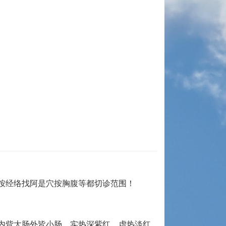
按经络找阿是穴按胸腹等都切诊范围！
内眥大肠外皆小肠，实热深紫红，虚热淡红