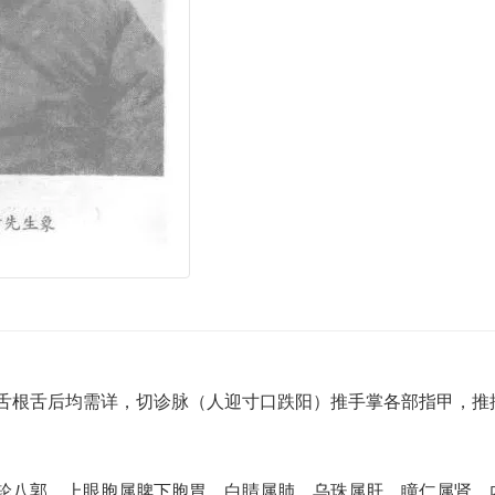
舌根舌后均需详，切诊脉（人迎寸口跌阳）推手掌各部指甲，推
轮八郭，上眼胞属脾下胞胃，白睛属肺，乌珠属肝，瞳仁属肾，